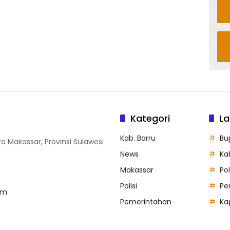
Kategori
La
Kab. Barru
Bu
ta Makassar, Provinsi Sulawesi
News
Ka
Makassar
Po
Polisi
Pe
om
Pemerintahan
Ka