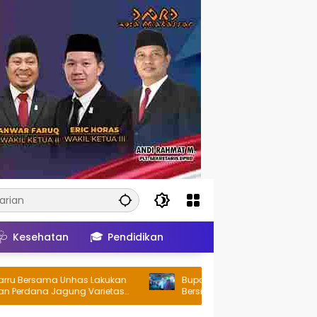
🩺
🎓
Kesehatan
Pendidikan
rsama Unhas Lakukan
Bupati dan Wakil Bupati Barru Tinjau A
na Jagung Varietas
Bersih-Bersih di Kawasan TPI