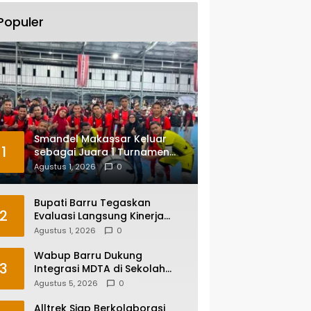
Populer
Smandel Makassar Keluar
1
sebagai Juara 1 Turnamen
Futsal Smansa Cup Vol. 13
Agustus 1, 2026
0
Bupati Barru Tegaskan
2
Evaluasi Langsung Kinerja
Kepala OPD, Reformasi
Agustus 1, 2026
0
Birokrasi Jadi Prioritas
Wabup Barru Dukung
3
Integrasi MDTA di Sekolah
Umum, Siapkan Regulasi
Agustus 5, 2026
0
hingga Tim Khusus
Alltrek Siap Berkolaborasi