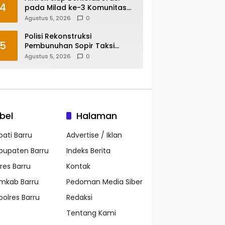
4
pada Milad ke-3 Komunitas
Camping IKA Smandel
Agustus 5, 2026
0
Makassar di Malino
Polisi Rekonstruksi
5
Pembunuhan Sopir Taksi
Online di Maros, Tersangka
Agustus 5, 2026
0
Peragakan 24 Adegan
bel
Halaman
pati Barru
Advertise / Iklan
bupaten Barru
Indeks Berita
lres Barru
Kontak
mkab Barru
Pedoman Media Siber
polres Barru
Redaksi
Tentang Kami