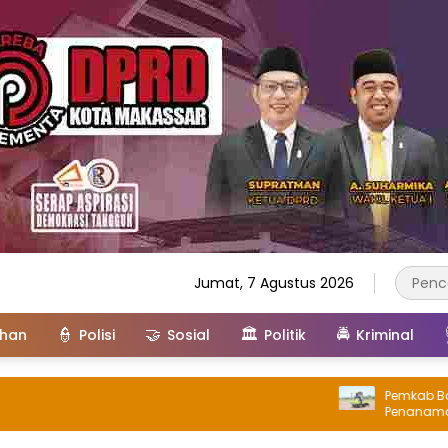
Jumat, 7 Agustus 2026
👮
🤝
🏛️
🚔
ahan
Polisi
Sosial
Politik
Kriminal
Pemkab Barru Be
Penanaman Perda
JJUH