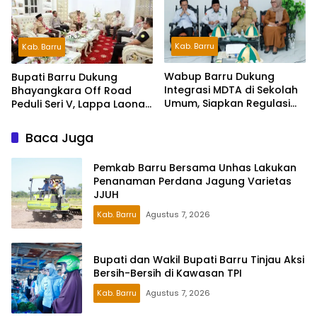
Kab. Barru
Kab. Barru
Wabup Barru Dukung
Bupati Barru Dukung
Integrasi MDTA di Sekolah
Bhayangkara Off Road
Umum, Siapkan Regulasi
Peduli Seri V, Lappa Laona
hingga Tim Khusus
Siap Sambut Ratusan
Peserta
Baca Juga
Pemkab Barru Bersama Unhas Lakukan
Penanaman Perdana Jagung Varietas
JJUH
Kab. Barru
Agustus 7, 2026
Bupati dan Wakil Bupati Barru Tinjau Aksi
Bersih-Bersih di Kawasan TPI
Kab. Barru
Agustus 7, 2026