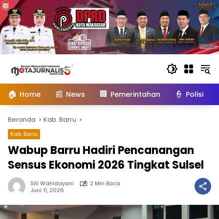
Langsung
ke
konten
🏠
📰
🏢
👮
Home
News
Pemerintahan
Polisi
Beranda
Kab. Barru
Kab. Barru
Wabup Barru Hadiri Pencanangan
Sensus Ekonomi 2026 Tingkat Sulsel
Siti Wahidayani
2 Min Baca
Juni 11, 2026