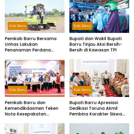
Kab. Barru
Kab. Barru
Pemkab Barru Bersama
Bupati dan Wakil Bupati
Unhas Lakukan
Barru Tinjau Aksi Bersih-
Penanaman Perdana
Bersih di Kawasan TPI
Jagung Varietas JJUH
Kab. Barru
Kab. Barru
Pemkab Barru dan
Bupati Barru Apresiasi
Kemendikdasmen Teken
Dedikasi Taruna Akmil
Nota Kesepakatan
Pembina Karakter Siswa
Pelestarian Bahasa
Sekolah Rakyat
Indonesia dan Bahasa
Daerah