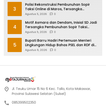
Polisi Rekonstruksi Pembunuhan Sopir
3
Taksi Online di Maros, Tersangka
Peragakan 24 Adegan
Agustus 5, 2026
0
Motif Asmara dan Dendam, Inisial SD Jadi
4
Tersangka Pembunuhan Sopir Taksi
Online di Maros
Agustus 5, 2026
0
Bupati Barru Hadiri Pertemuan Menteri
5
Lingkungan Hidup Bahas PSEL dan RDF di
Sulsel
Agustus 6, 2026
0
Jl. Teuku Umar 15 No 6 Kec. Tallo, Kota Makassar,
Provinsi Sulawesi Selatan (Sulsel)
085399502350