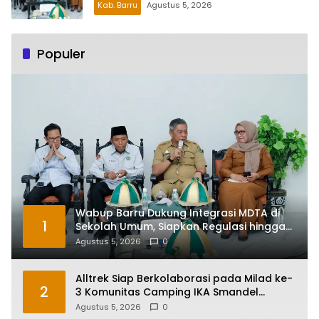
Kab. Barru
Agustus 5, 2026
Populer
Wabup Barru Dukung Integrasi MDTA di
1
Sekolah Umum, Siapkan Regulasi hingga
Tim Khusus
Agustus 5, 2026
0
Alltrek Siap Berkolaborasi pada Milad ke-
2
3 Komunitas Camping IKA Smandel
Makassar di Malino
Agustus 5, 2026
0