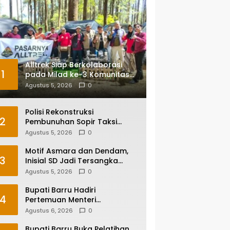
Alltrek Siap Berkolaborasi
1
pada Milad ke-3 Komunitas
Camping IKA Smandel
Agustus 5, 2026
0
Makassar di Malino
Polisi Rekonstruksi
2
Pembunuhan Sopir Taksi
Online di Maros, Tersangka
Agustus 5, 2026
0
Peragakan 24 Adegan
Motif Asmara dan Dendam,
3
Inisial SD Jadi Tersangka
Pembunuhan Sopir Taksi
Agustus 5, 2026
0
Online di Maros
Bupati Barru Hadiri
4
Pertemuan Menteri
Lingkungan Hidup Bahas PSEL
Agustus 6, 2026
0
dan RDF di Sulsel
Bupati Barru Buka Pelatihan