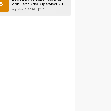
5
dan Sertifikasi Supervisor K3
Konstruksi, Dorong Budaya
Agustus 6, 2026
0
Zero Accident