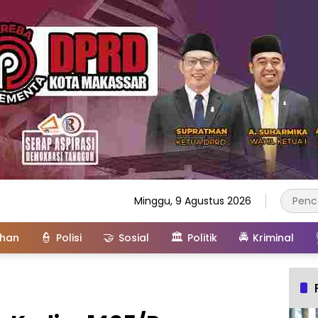
Minggu, 9 Agustus 2026
👮
🤝
🏛️
🚔
ahan
Polisi
Sosial
Politik
Kriminal