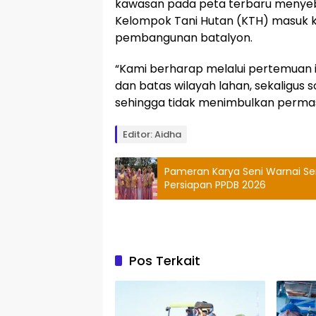
kawasan pada peta terbaru menyeba
Kelompok Tani Hutan (KTH) masuk k
pembangunan batalyon.
“Kami berharap melalui pertemuan i
dan batas wilayah lahan, sekaligus 
sehingga tidak menimbulkan permasa
Editor: Aidha
Pameran Karya Seni Warnai Se
Persiapan PPDB 2026
Pos Terkait