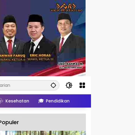
🩺
🎓
Kesehatan
Pendidikan
Populer