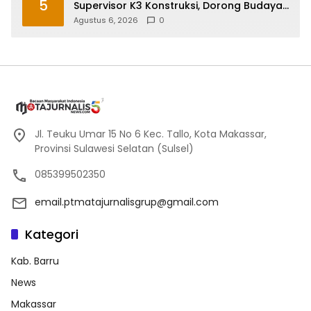
5
Supervisor K3 Konstruksi, Dorong Budaya
Zero Accident
Agustus 6, 2026
0
Jl. Teuku Umar 15 No 6 Kec. Tallo, Kota Makassar,
Provinsi Sulawesi Selatan (Sulsel)
085399502350
email.ptmatajurnalisgrup@gmail.com
Kategori
Kab. Barru
News
Makassar