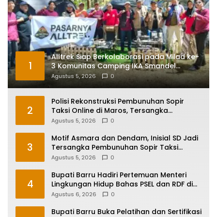
Alltrek Siap Berkolaborasi pada Milad ke-
1
3 Komunitas Camping IKA Smandel
Makassar di Malino
Agustus 5, 2026
0
Polisi Rekonstruksi Pembunuhan Sopir
2
Taksi Online di Maros, Tersangka
Peragakan 24 Adegan
Agustus 5, 2026
0
Motif Asmara dan Dendam, Inisial SD Jadi
3
Tersangka Pembunuhan Sopir Taksi
Online di Maros
Agustus 5, 2026
0
Bupati Barru Hadiri Pertemuan Menteri
4
Lingkungan Hidup Bahas PSEL dan RDF di
Sulsel
Agustus 6, 2026
0
Bupati Barru Buka Pelatihan dan Sertifikasi