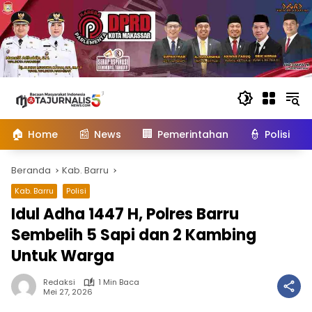
Langsung
ke
konten
🏠
📰
🏢
👮
Home
News
Pemerintahan
Polisi
Beranda
Kab. Barru
Kab. Barru
Polisi
Idul Adha 1447 H, Polres Barru
Sembelih 5 Sapi dan 2 Kambing
Untuk Warga
Redaksi
1 Min Baca
Mei 27, 2026