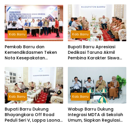
Jagung Varietas JJUH
Kab. Barru
Kab. Barru
Pemkab Barru dan
Bupati Barru Apresiasi
Kemendikdasmen Teken
Dedikasi Taruna Akmil
Nota Kesepakatan
Pembina Karakter Siswa
Pelestarian Bahasa
Sekolah Rakyat
Indonesia dan Bahasa
Daerah
Kab. Barru
Kab. Barru
Wabup Barru Dukung
Bupati Barru Dukung
Integrasi MDTA di Sekolah
Bhayangkara Off Road
Umum, Siapkan Regulasi
Peduli Seri V, Lappa Laona
hingga Tim Khusus
Siap Sambut Ratusan