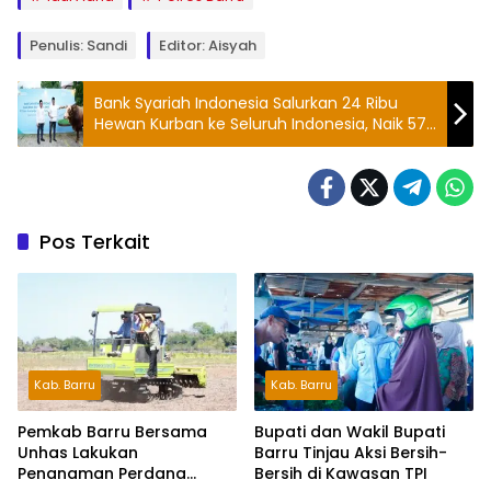
Penulis: Sandi
Editor: Aisyah
Bank Syariah Indonesia Salurkan 24 Ribu
Hewan Kurban ke Seluruh Indonesia, Naik 57
Persen
Pos Terkait
Kab. Barru
Kab. Barru
Pemkab Barru Bersama
Bupati dan Wakil Bupati
Unhas Lakukan
Barru Tinjau Aksi Bersih-
Penanaman Perdana
Bersih di Kawasan TPI