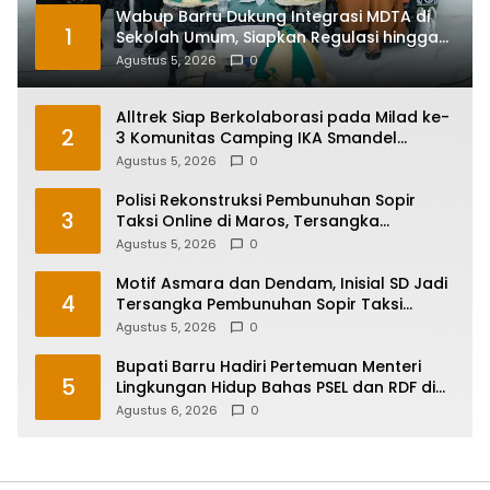
Wabup Barru Dukung Integrasi MDTA di
1
Sekolah Umum, Siapkan Regulasi hingga
Tim Khusus
Agustus 5, 2026
0
Alltrek Siap Berkolaborasi pada Milad ke-
2
3 Komunitas Camping IKA Smandel
Makassar di Malino
Agustus 5, 2026
0
Polisi Rekonstruksi Pembunuhan Sopir
3
Taksi Online di Maros, Tersangka
Peragakan 24 Adegan
Agustus 5, 2026
0
Motif Asmara dan Dendam, Inisial SD Jadi
4
Tersangka Pembunuhan Sopir Taksi
Online di Maros
Agustus 5, 2026
0
Bupati Barru Hadiri Pertemuan Menteri
5
Lingkungan Hidup Bahas PSEL dan RDF di
Sulsel
Agustus 6, 2026
0