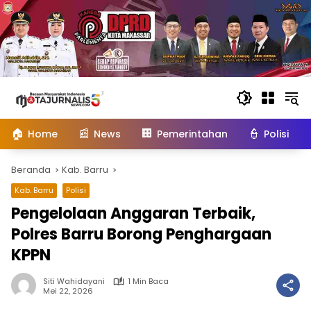
Langsung
ke
konten
🏠
📰
🏢
👮
Home
News
Pemerintahan
Polisi
Beranda
Kab. Barru
Kab. Barru
Polisi
Pengelolaan Anggaran Terbaik,
Polres Barru Borong Penghargaan
KPPN
Siti Wahidayani
1 Min Baca
Mei 22, 2026