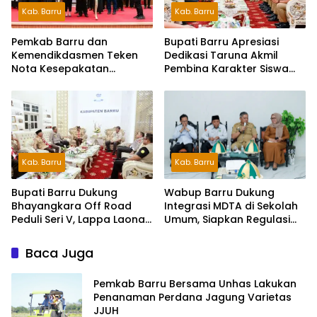
Kab. Barru
Kab. Barru
Pemkab Barru dan
Bupati Barru Apresiasi
Kemendikdasmen Teken
Dedikasi Taruna Akmil
Nota Kesepakatan
Pembina Karakter Siswa
Pelestarian Bahasa
Sekolah Rakyat
Indonesia dan Bahasa
Daerah
Kab. Barru
Kab. Barru
Wabup Barru Dukung
Bupati Barru Dukung
Integrasi MDTA di Sekolah
Bhayangkara Off Road
Umum, Siapkan Regulasi
Peduli Seri V, Lappa Laona
hingga Tim Khusus
Siap Sambut Ratusan
Peserta
Baca Juga
Pemkab Barru Bersama Unhas Lakukan
Penanaman Perdana Jagung Varietas
JJUH