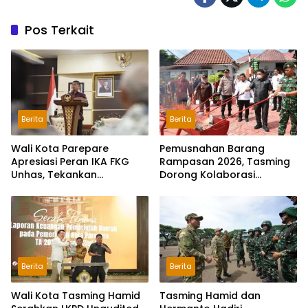
Pos Terkait
Berita
Berita
Wali Kota Parepare
Pemusnahan Barang
Apresiasi Peran IKA FKG
Rampasan 2026, Tasming
Unhas, Tekankan
Dorong Kolaborasi
Pentingnya Komunikasi
Berantas Narkoba di
dan Sinergi
Parepare
Berita
Berita
Wali Kota Tasming Hamid
Tasming Hamid dan