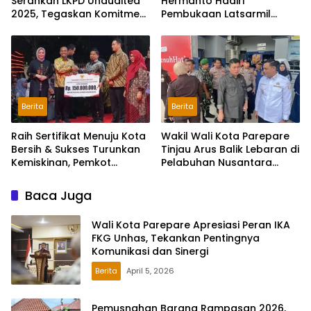
Serahkan LKPD Unaudited
Hermanto Hadiri
2025, Tegaskan Komitmen
Pembukaan Latsarmil
Transparansi Keuangan
Komcad Sulsel, 9 ASN
Pemkot Parepare Ambil
Bagian
Berita
Berita
Raih Sertifikat Menuju Kota
Wakil Wali Kota Parepare
Bersih & Sukses Turunkan
Tinjau Arus Balik Lebaran di
Kemiskinan, Pemkot
Pelabuhan Nusantara
Parepare Diganjar
Parepare
Apresiasi Pemprov Sulsel
Baca Juga
Wali Kota Parepare Apresiasi Peran IKA
FKG Unhas, Tekankan Pentingnya
Komunikasi dan Sinergi
Berita
April 5, 2026
Pemusnahan Barang Rampasan 2026,