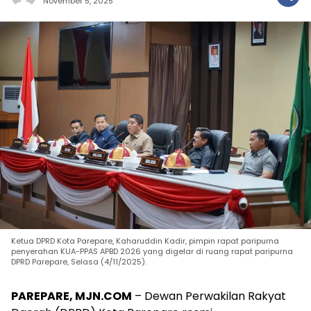
November 5, 2025
Ketua DPRD Kota Parepare, Kaharuddin Kadir, pimpin rapat paripurna
penyerahan KUA-PPAS APBD 2026 yang digelar di ruang rapat paripurna
DPRD Parepare, Selasa (4/11/2025).
PAREPARE, MJN.COM
– Dewan Perwakilan Rakyat