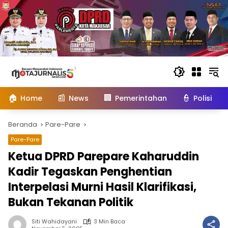
Langsung
ke
konten
🏠
📰
🏢
👮
Home
News
Pemerintahan
Polisi
Beranda
Pare-Pare
Pare-Pare
Ketua DPRD Parepare Kaharuddin
Kadir Tegaskan Penghentian
Interpelasi Murni Hasil Klarifikasi,
Bukan Tekanan Politik
Siti Wahidayani
3 Min Baca