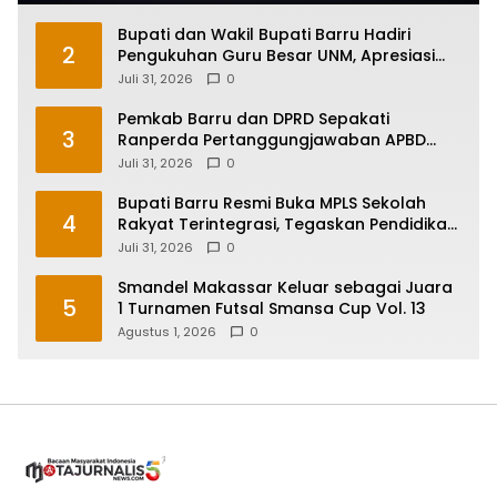
Bupati dan Wakil Bupati Barru Hadiri
2
Pengukuhan Guru Besar UNM, Apresiasi
Capaian Prof. Kamaruddin Hasan
Juli 31, 2026
0
Pemkab Barru dan DPRD Sepakati
3
Ranperda Pertanggungjawaban APBD
2025, Perkuat Komitmen Tata Kelola dan
Juli 31, 2026
0
Perlindungan Anak
Bupati Barru Resmi Buka MPLS Sekolah
4
Rakyat Terintegrasi, Tegaskan Pendidikan
Kunci Masa Depan Generasi
Juli 31, 2026
0
Smandel Makassar Keluar sebagai Juara
5
1 Turnamen Futsal Smansa Cup Vol. 13
Agustus 1, 2026
0