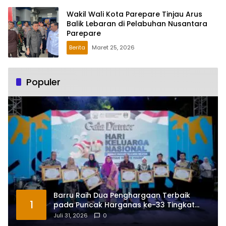
Wakil Wali Kota Parepare Tinjau Arus
Balik Lebaran di Pelabuhan Nusantara
Parepare
Berita
Maret 25, 2026
Populer
Barru Raih Dua Penghargaan Terbaik
1
pada Puncak Harganas ke-33 Tingkat
Sulawesi Selatan
Juli 31, 2026
0