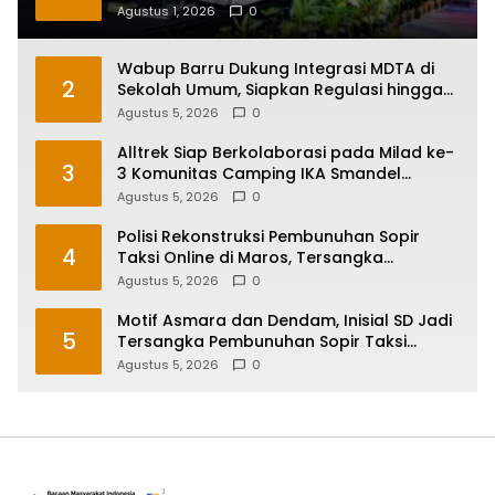
Jadi Prioritas
Agustus 1, 2026
0
Wabup Barru Dukung Integrasi MDTA di
2
Sekolah Umum, Siapkan Regulasi hingga
Tim Khusus
Agustus 5, 2026
0
Alltrek Siap Berkolaborasi pada Milad ke-
3
3 Komunitas Camping IKA Smandel
Makassar di Malino
Agustus 5, 2026
0
Polisi Rekonstruksi Pembunuhan Sopir
4
Taksi Online di Maros, Tersangka
Peragakan 24 Adegan
Agustus 5, 2026
0
Motif Asmara dan Dendam, Inisial SD Jadi
5
Tersangka Pembunuhan Sopir Taksi
Online di Maros
Agustus 5, 2026
0