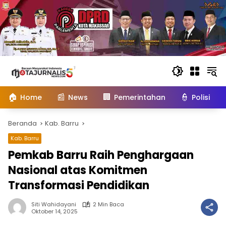
Langsung
ke
konten
🏠
📰
🏢
👮
Home
News
Pemerintahan
Polisi
Beranda
Kab. Barru
Kab. Barru
Pemkab Barru Raih Penghargaan
Nasional atas Komitmen
Transformasi Pendidikan
Siti Wahidayani
2 Min Baca
Oktober 14, 2025