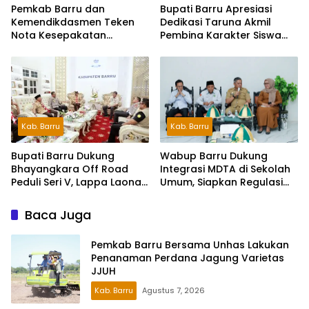
Pemkab Barru dan
Bupati Barru Apresiasi
Kemendikdasmen Teken
Dedikasi Taruna Akmil
Nota Kesepakatan
Pembina Karakter Siswa
Pelestarian Bahasa
Sekolah Rakyat
Indonesia dan Bahasa
Daerah
Kab. Barru
Kab. Barru
Wabup Barru Dukung
Bupati Barru Dukung
Integrasi MDTA di Sekolah
Bhayangkara Off Road
Umum, Siapkan Regulasi
Peduli Seri V, Lappa Laona
hingga Tim Khusus
Siap Sambut Ratusan
Peserta
Baca Juga
Pemkab Barru Bersama Unhas Lakukan
Penanaman Perdana Jagung Varietas
JJUH
Kab. Barru
Agustus 7, 2026