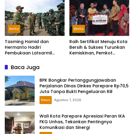
Parepare
Berita
Berita
Tasming Hamid dan
Raih Sertifikat Menuju Kota
Hermanto Hadiri
Bersih & Sukses Turunkan
Pembukaan Latsarmil
Kemiskinan, Pemkot
Komcad Sulsel, 9 ASN
Parepare Diganjar
Pemkot Parepare Ambil
Apresiasi Pemprov Sulsel
Baca Juga
Bagian
BPK Bongkar Pertanggungjawaban
Perjalanan Dinas Dinkes Parepare Rp70,5
Juta Tanpa Bukti Pengeluaran Riil
News
Agustus 7, 2026
Wali Kota Parepare Apresiasi Peran IKA
FKG Unhas, Tekankan Pentingnya
Komunikasi dan Sinergi