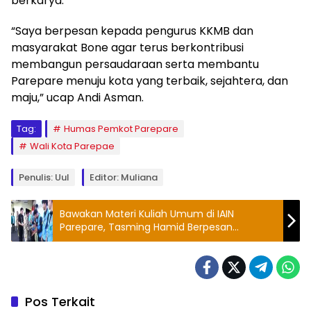
berkarya.
“Saya berpesan kepada pengurus KKMB dan
masyarakat Bone agar terus berkontribusi
membangun persaudaraan serta membantu
Parepare menuju kota yang terbaik, sejahtera, dan
maju,” ucap Andi Asman.
Tag:
Humas Pemkot Parepare
Wali Kota Parepae
Penulis: Uul
Editor: Muliana
Bawakan Materi Kuliah Umum di IAIN
Parepare, Tasming Hamid Berpesan
Pendidikan Tinggi adalah Investasi Masa
Depan Bangsa
Pos Terkait