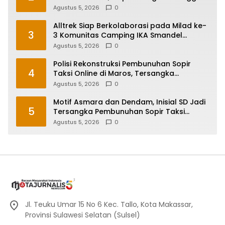
Tim Khusus
Agustus 5, 2026
0
Alltrek Siap Berkolaborasi pada Milad ke-
3
3 Komunitas Camping IKA Smandel
Makassar di Malino
Agustus 5, 2026
0
Polisi Rekonstruksi Pembunuhan Sopir
4
Taksi Online di Maros, Tersangka
Peragakan 24 Adegan
Agustus 5, 2026
0
Motif Asmara dan Dendam, Inisial SD Jadi
5
Tersangka Pembunuhan Sopir Taksi
Online di Maros
Agustus 5, 2026
0
Jl. Teuku Umar 15 No 6 Kec. Tallo, Kota Makassar,
Provinsi Sulawesi Selatan (Sulsel)