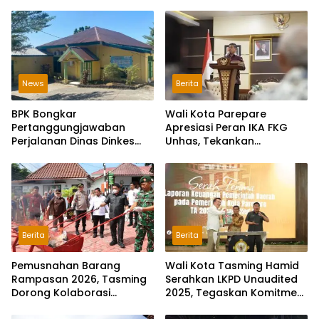
News
Berita
BPK Bongkar
Wali Kota Parepare
Pertanggungjawaban
Apresiasi Peran IKA FKG
Perjalanan Dinas Dinkes
Unhas, Tekankan
Parepare Rp70,5 Juta
Pentingnya Komunikasi
Tanpa Bukti Pengeluaran
dan Sinergi
Riil
Berita
Berita
Pemusnahan Barang
Wali Kota Tasming Hamid
Rampasan 2026, Tasming
Serahkan LKPD Unaudited
Dorong Kolaborasi
2025, Tegaskan Komitmen
Berantas Narkoba di
Transparansi Keuangan