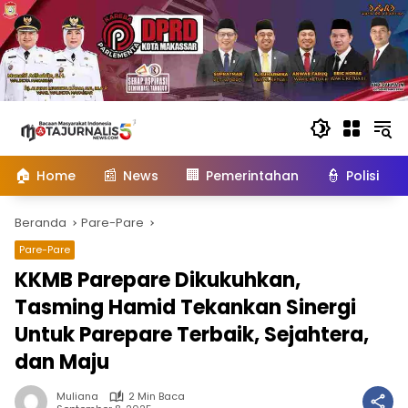
Langsung
ke
konten
🏠
📰
🏢
👮
Home
News
Pemerintahan
Polisi
Beranda
Pare-Pare
Pare-Pare
KKMB Parepare Dikukuhkan,
Tasming Hamid Tekankan Sinergi
Untuk Parepare Terbaik, Sejahtera,
dan Maju
Muliana
2 Min Baca