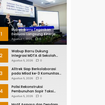
Bupati Barru Tegaskan
1
Evaluasi Langsung Kinerja
Kepala OPD, Reformasi
Agustus 1, 2026
0
Birokrasi Jadi Prioritas
Wabup Barru Dukung
2
Integrasi MDTA di Sekolah
Umum, Siapkan Regulasi
Agustus 5, 2026
0
hingga Tim Khusus
Alltrek Siap Berkolaborasi
3
pada Milad ke-3 Komunitas
Camping IKA Smandel
Agustus 5, 2026
0
Makassar di Malino
Polisi Rekonstruksi
4
Pembunuhan Sopir Taksi
Online di Maros, Tersangka
Agustus 5, 2026
0
Peragakan 24 Adegan
Motif Asmara dan Dendam,