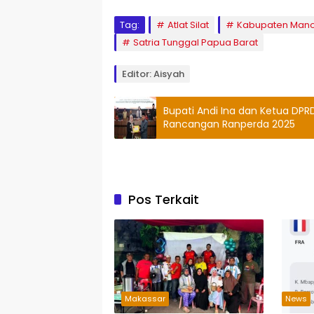
Tag:
Atlat Silat
Kabupaten Mano
Satria Tunggal Papua Barat
Editor: Aisyah
Bupati Andi Ina dan Ketua DP
Rancangan Ranperda 2025
Pos Terkait
Makassar
News