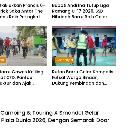
 Taklukkan Prancis 6-
Bupati Andi Ina Tutup Liga
trick Saka Antar The
Ramang U-17 2026, SSB
ions Raih Peringkat
Hibridah Barru Raih Gelar
Piala Dunia 2026
Juara
aga
Olahraga
Barru Gowes Keliling
Rutan Barru Gelar Kompetisi
at CFD, Pantau
Futsal Warga Binaan,
ruktur dan Ajak
Dukung Pembinaan dan
Hidup Sehat
Kebersamaan
Camping & Touring X Smandel Gelar
l Piala Dunia 2026, Dengan Semarak Door