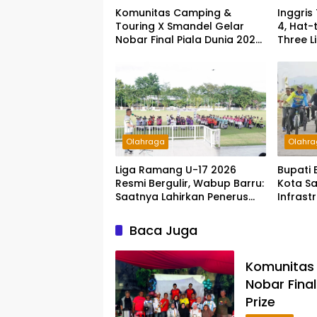
Komunitas Camping &
Inggris
Touring X Smandel Gelar
4, Hat-
Nobar Final Piala Dunia 2026,
Three L
Dengan Semarak Door Prize
Ketiga 
Olahr
Olahraga
Bupati 
Liga Ramang U-17 2026
Kota Sa
Resmi Bergulir, Wabup Barru:
Infrast
Saatnya Lahirkan Penerus
Warga 
Ramang
Baca Juga
Komunitas 
Nobar Fina
Prize