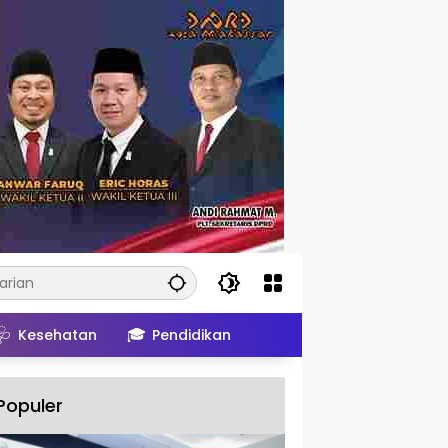
🩺
🎓
Kesehatan
Pendidikan
Populer