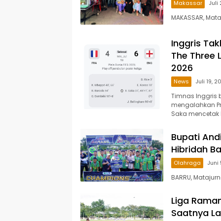
Makassar
Juli
MAKASSAR, Mata
Inggris Tak
The Three L
2026
News
Juli 19, 
Timnas Inggris b
mengalahkan Pra
Saka mencetak h
Bupati And
Hibridah Ba
Olahraga
Juni
BARRU, Matajurna
Liga Raman
Saatnya L