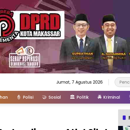
Jumat, 7 Agustus 2026
👮
🤝
🏛️
🚔
ahan
Polisi
Sosial
Politik
Kriminal