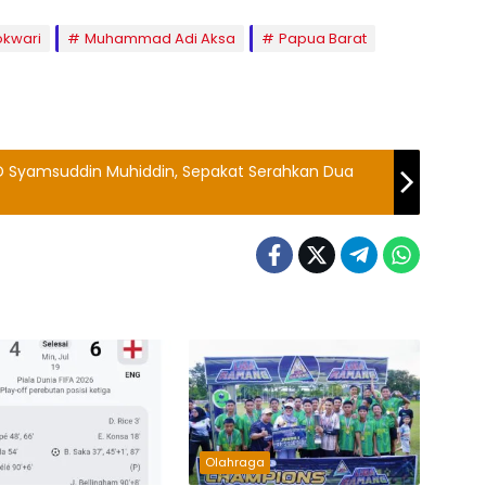
kwari
Muhammad Adi Aksa
Papua Barat
RD Syamsuddin Muhiddin, Sepakat Serahkan Dua
Olahraga