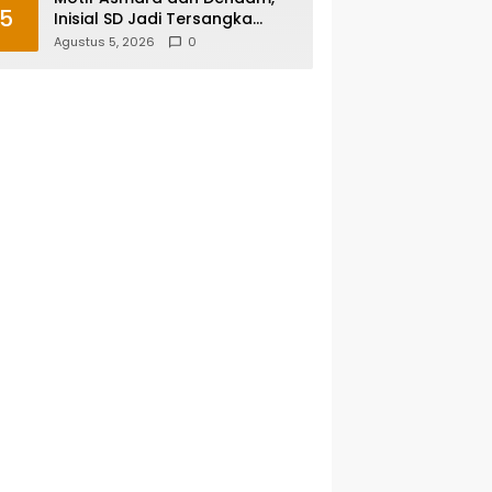
5
Inisial SD Jadi Tersangka
Pembunuhan Sopir Taksi
Agustus 5, 2026
0
Online di Maros