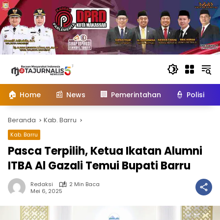
Langsung
ke
konten
🏠
📰
🏢
👮
Home
News
Pemerintahan
Polisi
Beranda
Kab. Barru
Kab. Barru
Pasca Terpilih, Ketua Ikatan Alumni
ITBA Al Gazali Temui Bupati Barru
Redaksi
2 Min Baca
Mei 6, 2025