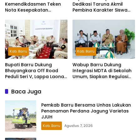
Kemendikdasmen Teken
Dedikasi Taruna Akmil
Nota Kesepakatan
Pembina Karakter Siswa
Pelestarian Bahasa
Sekolah Rakyat
Indonesia dan Bahasa
Daerah
Kab. Barru
Kab. Barru
Wabup Barru Dukung
Bupati Barru Dukung
Integrasi MDTA di Sekolah
Bhayangkara Off Road
Umum, Siapkan Regulasi
Peduli Seri V, Lappa Laona
hingga Tim Khusus
Siap Sambut Ratusan
Peserta
Baca Juga
Pemkab Barru Bersama Unhas Lakukan
Penanaman Perdana Jagung Varietas
JJUH
Kab. Barru
Agustus 7, 2026