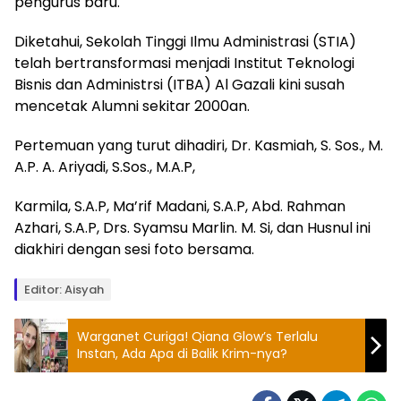
pengurus baru.
Diketahui, Sekolah Tinggi Ilmu Administrasi (STIA)
telah bertransformasi menjadi Institut Teknologi
Bisnis dan Administrsi (ITBA) Al Gazali kini susah
mencetak Alumni sekitar 2000an.
Pertemuan yang turut dihadiri, Dr. Kasmiah, S. Sos., M.
A.P. A. Ariyadi, S.Sos., M.A.P,
Karmila, S.A.P, Ma’rif Madani, S.A.P, Abd. Rahman
Azhari, S.A.P, Drs. Syamsu Marlin. M. Si, dan Husnul ini
diakhiri dengan sesi foto bersama.
Editor: Aisyah
Warganet Curiga! Qiana Glow’s Terlalu
Instan, Ada Apa di Balik Krim-nya?