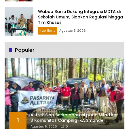
Wabup Barru Dukung Integrasi MDTA di
Sekolah Umum, Siapkan Regulasi hingga
Tim Khusus
Kab. Barru
Agustus 5, 2026
Populer
Alltrek Siap Berkolaborasi pada Milad ke-
1
3 Komunitas Camping IKA Smandel
Makassar di Malino
Agustus 5, 2026
0