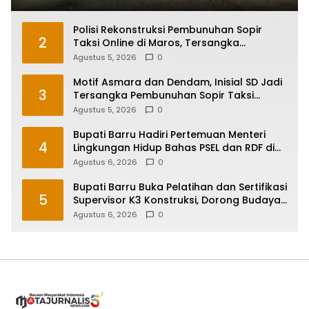
Polisi Rekonstruksi Pembunuhan Sopir
2
Taksi Online di Maros, Tersangka
Peragakan 24 Adegan
Agustus 5, 2026
0
Motif Asmara dan Dendam, Inisial SD Jadi
3
Tersangka Pembunuhan Sopir Taksi
Online di Maros
Agustus 5, 2026
0
Bupati Barru Hadiri Pertemuan Menteri
4
Lingkungan Hidup Bahas PSEL dan RDF di
Sulsel
Agustus 6, 2026
0
Bupati Barru Buka Pelatihan dan Sertifikasi
5
Supervisor K3 Konstruksi, Dorong Budaya
Zero Accident
Agustus 6, 2026
0