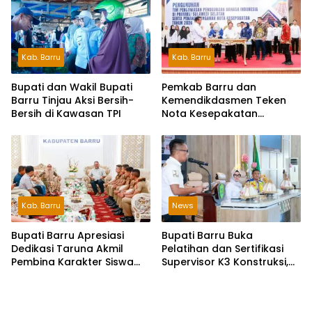
Riil
Kab. Barru
Kab. Barru
Bupati dan Wakil Bupati
Pemkab Barru dan
Barru Tinjau Aksi Bersih-
Kemendikdasmen Teken
Bersih di Kawasan TPI
Nota Kesepakatan
Pelestarian Bahasa
Indonesia dan Bahasa
Daerah
Kab. Barru
News
Bupati Barru Apresiasi
Bupati Barru Buka
Dedikasi Taruna Akmil
Pelatihan dan Sertifikasi
Pembina Karakter Siswa
Supervisor K3 Konstruksi,
Sekolah Rakyat
Dorong Budaya Zero
Accident