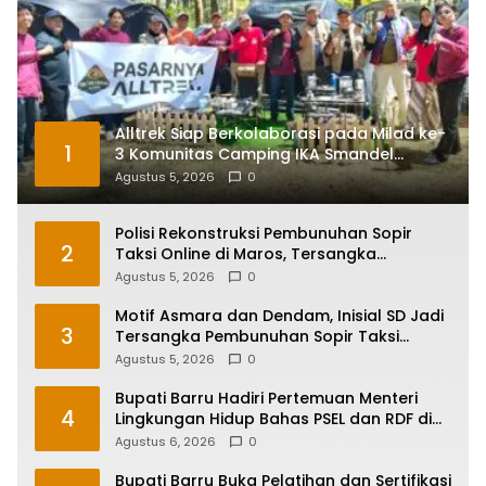
Alltrek Siap Berkolaborasi pada Milad ke-
1
3 Komunitas Camping IKA Smandel
Makassar di Malino
Agustus 5, 2026
0
Polisi Rekonstruksi Pembunuhan Sopir
2
Taksi Online di Maros, Tersangka
Peragakan 24 Adegan
Agustus 5, 2026
0
Motif Asmara dan Dendam, Inisial SD Jadi
3
Tersangka Pembunuhan Sopir Taksi
Online di Maros
Agustus 5, 2026
0
Bupati Barru Hadiri Pertemuan Menteri
4
Lingkungan Hidup Bahas PSEL dan RDF di
Sulsel
Agustus 6, 2026
0
Bupati Barru Buka Pelatihan dan Sertifikasi