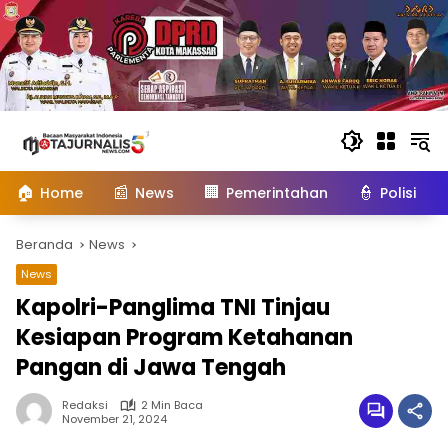
Langsung
ke
konten
🏠
📰
🏢
👮
Home
News
Pemerintahan
Polisi
Beranda
News
News
Kapolri-Panglima TNI Tinjau
Kesiapan Program Ketahanan
Pangan di Jawa Tengah
Redaksi
2 Min Baca
November 21, 2024