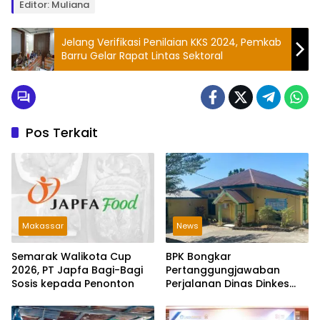
Editor: Muliana
Jelang Verifikasi Penilaian KKS 2024, Pemkab
Barru Gelar Rapat Lintas Sektoral
Pos Terkait
Makassar
News
Semarak Walikota Cup
BPK Bongkar
2026, PT Japfa Bagi-Bagi
Pertanggungjawaban
Sosis kepada Penonton
Perjalanan Dinas Dinkes
Parepare Rp70,5 Juta
Tanpa Bukti Pengeluaran