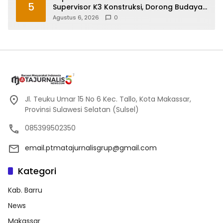
5
Supervisor K3 Konstruksi, Dorong Budaya
Zero Accident
Agustus 6, 2026
0
Jl. Teuku Umar 15 No 6 Kec. Tallo, Kota Makassar,
Provinsi Sulawesi Selatan (Sulsel)
085399502350
email.ptmatajurnalisgrup@gmail.com
Kategori
Kab. Barru
News
Makassar