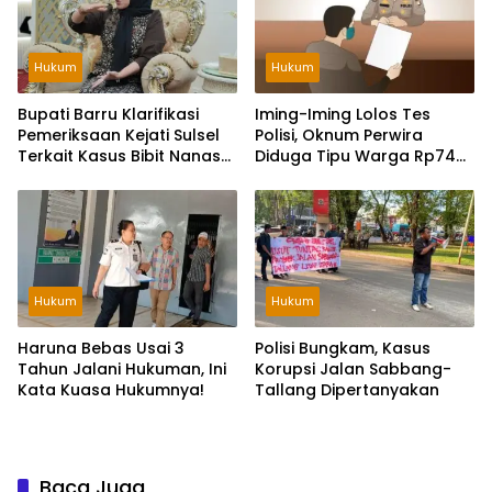
Hukum
Hukum
Bupati Barru Klarifikasi
Iming-Iming Lolos Tes
Pemeriksaan Kejati Sulsel
Polisi, Oknum Perwira
Terkait Kasus Bibit Nanas
Diduga Tipu Warga Rp748
Rp 60 Miliar
Juta
Hukum
Hukum
Haruna Bebas Usai 3
Polisi Bungkam, Kasus
Tahun Jalani Hukuman, Ini
Korupsi Jalan Sabbang-
Kata Kuasa Hukumnya!
Tallang Dipertanyakan
Baca Juga