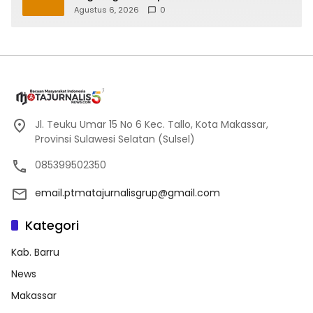
Sulsel
Agustus 6, 2026
0
Jl. Teuku Umar 15 No 6 Kec. Tallo, Kota Makassar,
Provinsi Sulawesi Selatan (Sulsel)
085399502350
email.ptmatajurnalisgrup@gmail.com
Kategori
Kab. Barru
News
Makassar