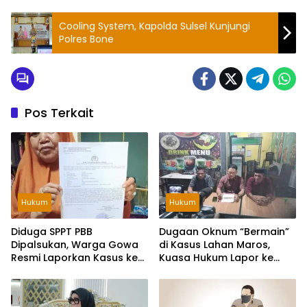
Cooling System, Kapolda Sulsel Kunjungi
Polres Bone
Pos Terkait
Hukum
Hukum
Diduga SPPT PBB
Dugaan Oknum “Bermain”
Dipalsukan, Warga Gowa
di Kasus Lahan Maros,
Resmi Laporkan Kasus ke
Kuasa Hukum Lapor ke
Polda Sulsel
Propam Mabes Polri