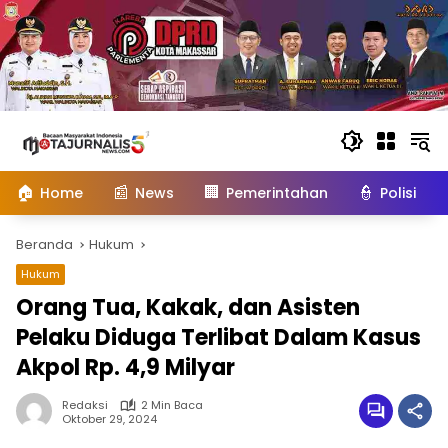
Langsung
ke
konten
🏠
📰
🏢
👮
Home
News
Pemerintahan
Polisi
Beranda
Hukum
Hukum
Orang Tua, Kakak, dan Asisten
Pelaku Diduga Terlibat Dalam Kasus
Akpol Rp. 4,9 Milyar
Redaksi
2 Min Baca
Oktober 29, 2024