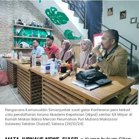
Pengacara Kamaruddin Simanjuntak saat gelar Konferensi pers terkait
calo pendaftaran taruna Akademi Kepolisian (Akpol) senilai 4,9 Milyar di
Rumah Makan Bakso Mercon Perumahan Puri Mutiara Makassar
Sulawesi Selatan (Sulsel). Selasa (29/10/24)