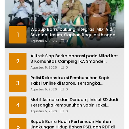
Wabup Barru Dukung Integrasi MDTA di
1
Sekolah Umum, Siapkan Regulasi hingga
Tim Khusus
Agustus 5, 2026
0
Alltrek Siap Berkolaborasi pada Milad ke-
2
3 Komunitas Camping IKA Smandel
Makassar di Malino
Agustus 5, 2026
0
Polisi Rekonstruksi Pembunuhan Sopir
3
Taksi Online di Maros, Tersangka
Peragakan 24 Adegan
Agustus 5, 2026
0
Motif Asmara dan Dendam, Inisial SD Jadi
4
Tersangka Pembunuhan Sopir Taksi
Online di Maros
Agustus 5, 2026
0
Bupati Barru Hadiri Pertemuan Menteri
5
Lingkungan Hidup Bahas PSEL dan RDF di