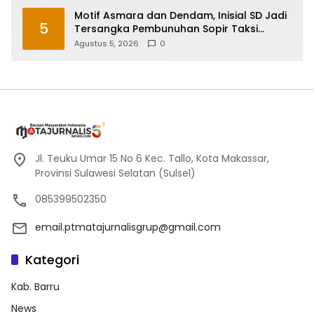
Motif Asmara dan Dendam, Inisial SD Jadi
5
Tersangka Pembunuhan Sopir Taksi
Online di Maros
Agustus 5, 2026
0
Jl. Teuku Umar 15 No 6 Kec. Tallo, Kota Makassar,
Provinsi Sulawesi Selatan (Sulsel)
085399502350
email.ptmatajurnalisgrup@gmail.com
Kategori
Kab. Barru
News