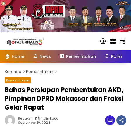
Langsung
ke
konten
🏠
📰
🏢
👮
Home
News
Pemerintahan
Polisi
Beranda
Pemerintahan
Pemerintahan
Bahas Persiapan Pembentukan AKD,
Pimpinan DPRD Makassar dan Fraksi
Gelar Rapat
Redaksi
1 Min Baca
September 19, 2024