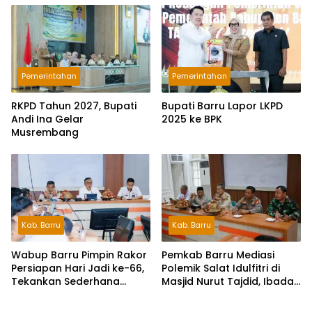
Pemerintahan
Pemerintahan
RKPD Tahun 2027, Bupati
Bupati Barru Lapor LKPD
Andi Ina Gelar
2025 ke BPK
Musrembang
Kab. Barru
Kab. Barru
Wabup Barru Pimpin Rakor
Pemkab Barru Mediasi
Persiapan Hari Jadi ke-66,
Polemik Salat Idulfitri di
Tekankan Sederhana
Masjid Nurut Tajdid, Ibadah
Namun Bermakna
Tetap Berjalan Kondusif