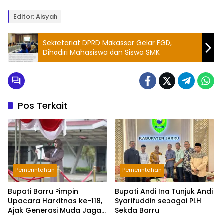
Editor: Aisyah
Sekretariat DPRD Makassar Gelar FGD,
Dihadiri Mahasiswa dan Siswa SMK
Pos Terkait
Pemerintahan
Pemerintahan
Bupati Barru Pimpin
Bupati Andi Ina Tunjuk Andi
Upacara Harkitnas ke-118,
Syarifuddin sebagai PLH
Ajak Generasi Muda Jaga
Sekda Barru
Semangat Kebangsaan