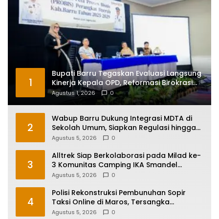
Bupati Barru Tegaskan Evaluasi Langsung
1
Kinerja Kepala OPD, Reformasi Birokrasi
Jadi Prioritas
Agustus 1, 2026
0
Wabup Barru Dukung Integrasi MDTA di
2
Sekolah Umum, Siapkan Regulasi hingga
Tim Khusus
Agustus 5, 2026
0
Alltrek Siap Berkolaborasi pada Milad ke-
3
3 Komunitas Camping IKA Smandel
Makassar di Malino
Agustus 5, 2026
0
Polisi Rekonstruksi Pembunuhan Sopir
4
Taksi Online di Maros, Tersangka
Peragakan 24 Adegan
Agustus 5, 2026
0