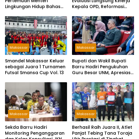
Pertemuan Menteri
Evaluasi Langsung Kinerja
Lingkungan Hidup Bahas
Kepala OPD, Reformasi
PSEL dan RDF di Sulsel
Birokrasi Jadi Prioritas
Makassar
Makassar
Smandel Makassar Keluar
Bupati dan Wakil Bupati
sebagai Juara 1 Turnamen
Barru Hadiri Pengukuhan
Futsal Smansa Cup Vol. 13
Guru Besar UNM, Apresiasi
Capaian Prof. Kamaruddin
Hasan
Makassar
Makassar
Sekda Barru Hadiri
Berhasil Raih Juara II, Atlet
Monitoring Penganggaran
Panjat Tebing Tana Toraja
dan Kelas Konsultasi JKN
Ukir Prestasi di Tingkat