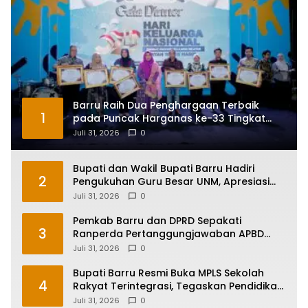
Barru Raih Dua Penghargaan Terbaik
1
pada Puncak Harganas ke-33 Tingkat
Sulawesi Selatan
Juli 31, 2026
0
Bupati dan Wakil Bupati Barru Hadiri
2
Pengukuhan Guru Besar UNM, Apresiasi
Capaian Prof. Kamaruddin Hasan
Juli 31, 2026
0
Pemkab Barru dan DPRD Sepakati
3
Ranperda Pertanggungjawaban APBD
2025, Perkuat Komitmen Tata Kelola dan
Juli 31, 2026
0
Perlindungan Anak
Bupati Barru Resmi Buka MPLS Sekolah
4
Rakyat Terintegrasi, Tegaskan Pendidikan
Kunci Masa Depan Generasi
Juli 31, 2026
0