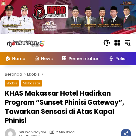
Langsung
ke
konten
🏠
📰
🏢
👮
Home
News
Pemerintahan
Polisi
Beranda
Ekobis
Ekobis
Makassar
KHAS Makassar Hotel Hadirkan
Program “Sunset Phinisi Gateway”,
Tawarkan Sensasi di Atas Kapal
Phinisi
Siti Wahidayani
2 Min Baca