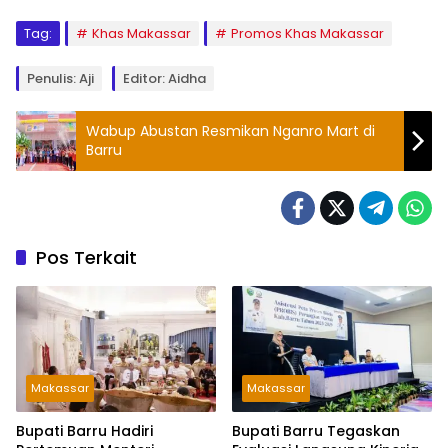
Tag:
Khas Makassar
Promos Khas Makassar
Penulis: Aji
Editor: Aidha
Wabup Abustan Resmikan Nganro Mart di
Barru
Pos Terkait
Makassar
Makassar
Bupati Barru Hadiri
Bupati Barru Tegaskan