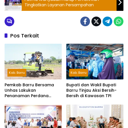
Tingkatkan Layanan Persampahan
Pos Terkait
Kab. Barru
Kab. Barru
Pemkab Barru Bersama
Bupati dan Wakil Bupati
Unhas Lakukan
Barru Tinjau Aksi Bersih-
Penanaman Perdana
Bersih di Kawasan TPI
Jagung Varietas JJUH