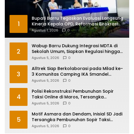
Bupati Barru Tegaskan Evaluasi Langsung
1
Kinerja Kepala OPD, Reformasi Birokrasi
Jadi Prioritas
Agustus 1, 2026
0
Wabup Barru Dukung Integrasi MDTA di
2
Sekolah Umum, Siapkan Regulasi hingga
Tim Khusus
Agustus 5, 2026
0
Alltrek Siap Berkolaborasi pada Milad ke-
3
3 Komunitas Camping IKA Smandel
Makassar di Malino
Agustus 5, 2026
0
Polisi Rekonstruksi Pembunuhan Sopir
4
Taksi Online di Maros, Tersangka
Peragakan 24 Adegan
Agustus 5, 2026
0
Motif Asmara dan Dendam, Inisial SD Jadi
5
Tersangka Pembunuhan Sopir Taksi
Online di Maros
Agustus 5, 2026
0