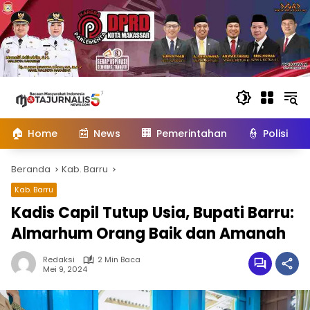
Langsung
ke
konten
🏠
📰
🏢
👮
Home
News
Pemerintahan
Polisi
Beranda
Kab. Barru
Kab. Barru
Kadis Capil Tutup Usia, Bupati Barru:
Almarhum Orang Baik dan Amanah
Redaksi
2 Min Baca
Mei 9, 2024