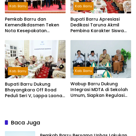
Kab. Barru
Kab. Barru
Pemkab Barru dan
Bupati Barru Apresiasi
Kemendikdasmen Teken
Dedikasi Taruna Akmil
Nota Kesepakatan
Pembina Karakter Siswa
Pelestarian Bahasa
Sekolah Rakyat
Indonesia dan Bahasa
Daerah
Kab. Barru
Kab. Barru
Wabup Barru Dukung
Bupati Barru Dukung
Integrasi MDTA di Sekolah
Bhayangkara Off Road
Umum, Siapkan Regulasi
Peduli Seri V, Lappa Laona
hingga Tim Khusus
Siap Sambut Ratusan
Peserta
Baca Juga
Pemkab Barru Bersama Unhas Lakukan