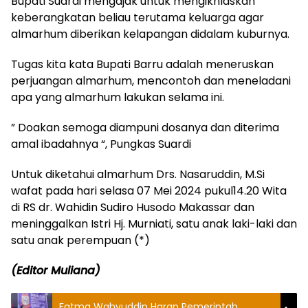
Bupati Suardi mengajak untuk mengikhlaskan
keberangkatan beliau terutama keluarga agar
almarhum diberikan kelapangan didalam kuburnya.
Tugas kita kata Bupati Barru adalah meneruskan
perjuangan almarhum, mencontoh dan meneladani
apa yang almarhum lakukan selama ini.
” Doakan semoga diampuni dosanya dan diterima
amal ibadahnya “, Pungkas Suardi
Untuk diketahui almarhum Drs. Nasaruddin, M.Si
wafat pada hari selasa 07 Mei 2024 pukul14.20 Wita
di RS dr. Wahidin Sudiro Husodo Makassar dan
meninggalkan Istri Hj. Murniati, satu anak laki-laki dan
satu anak perempuan (*)
(Editor Muliana)
Fatma Wahyuddin Harap Pemerintah