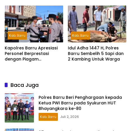
dengan Eks Kanit
Dugaan Penipuan Rp740
Juta
Kab. Barru
Kab. Barru
Kapolres Barru Apresiasi
Idul Adha 1447 H, Polres
Personel Berprestasi
Barru Sembelih 5 Sapi dan
dengan Piagam
2 Kambing Untuk Warga
Penghargaan
Baca Juga
Polres Barru Beri Penghargaan kepada
Ketua PWI Barru pada Syukuran HUT
Bhayangkara ke-80
Kab. Barru
Juli 2, 2026