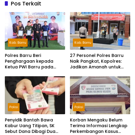
Pos Terkait
Kab. Barru
Kab. Barru
Polres Barru Beri
27 Personel Polres Barru
Penghargaan kepada
Naik Pangkat, Kapolres:
Ketua PWI Barru pada
Jadikan Amanah untuk
Syukuran HUT
Tingkatkan Pengabdian
Bhayangkara ke-80
Polisi
Polisi
Penyidik Bantah Bawa
Korban Mengaku Belum
Kabur Uang Titipan, SK
Terima Informasi Lengkap
Sebut Dana Dibagi Dua
Perkembangan Kasus