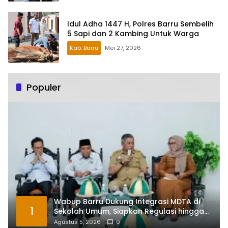
Idul Adha 1447 H, Polres Barru Sembelih
5 Sapi dan 2 Kambing Untuk Warga
Kab. Barru
Mei 27, 2026
Populer
Wabup Barru Dukung Integrasi MDTA di
1
Sekolah Umum, Siapkan Regulasi hingga
Tim Khusus
Agustus 5, 2026
0