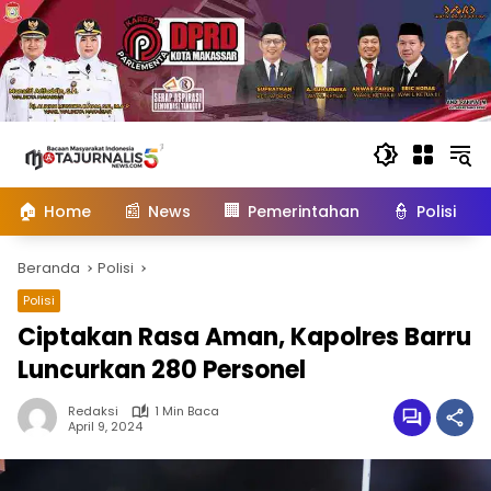
Langsung
ke
konten
🏠
📰
🏢
👮
Home
News
Pemerintahan
Polisi
Beranda
Polisi
Polisi
Ciptakan Rasa Aman, Kapolres Barru
Luncurkan 280 Personel
Redaksi
1 Min Baca
April 9, 2024