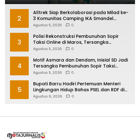
Alltrek Siap Berkolaborasi pada Milad ke-
2
3 Komunitas Camping IKA Smandel
Makassar di Malino
Agustus 5, 2026
0
Polisi Rekonstruksi Pembunuhan Sopir
3
Taksi Online di Maros, Tersangka
Peragakan 24 Adegan
Agustus 5, 2026
0
Motif Asmara dan Dendam, Inisial SD Jadi
4
Tersangka Pembunuhan Sopir Taksi
Online di Maros
Agustus 5, 2026
0
Bupati Barru Hadiri Pertemuan Menteri
5
Lingkungan Hidup Bahas PSEL dan RDF di
Sulsel
Agustus 6, 2026
0