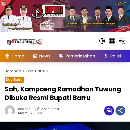
Langsung
ke
konten
🏠
📰
🏢
👮
Home
News
Pemerintahan
Polisi
Beranda
Kab. Barru
Kab. Barru
Sah, Kampoeng Ramadhan Tuwung
Dibuka Resmi Bupati Barru
Redaksi
2 Min Baca
Maret 16, 2024