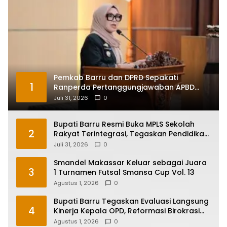
Pemkab Barru dan DPRD Sepakati
1
Ranperda Pertanggungjawaban APBD
2025, Perkuat Komitmen Tata Kelola dan
Juli 31, 2026
0
Perlindungan Anak
Bupati Barru Resmi Buka MPLS Sekolah
2
Rakyat Terintegrasi, Tegaskan Pendidikan
Kunci Masa Depan Generasi
Juli 31, 2026
0
Smandel Makassar Keluar sebagai Juara
3
1 Turnamen Futsal Smansa Cup Vol. 13
Agustus 1, 2026
0
Bupati Barru Tegaskan Evaluasi Langsung
4
Kinerja Kepala OPD, Reformasi Birokrasi
Jadi Prioritas
Agustus 1, 2026
0