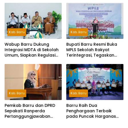
Peserta
Kab. Barru
Kab. Barru
Wabup Barru Dukung
Bupati Barru Resmi Buka
Integrasi MDTA di Sekolah
MPLS Sekolah Rakyat
Umum, Siapkan Regulasi
Terintegrasi, Tegaskan
hingga Tim Khusus
Pendidikan Kunci Masa
Depan Generasi
Kab. Barru
Kab. Barru
Pemkab Barru dan DPRD
Barru Raih Dua
Sepakati Ranperda
Penghargaan Terbaik
Pertanggungjawaban
pada Puncak Harganas
APBD 2025, Perkuat
ke-33 Tingkat Sulawesi
Komitmen Tata Kelola dan
Selatan