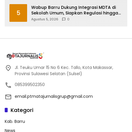
Wabup Barru Dukung Integrasi MDTA di
5
Sekolah Umum, Siapkan Regulasi hingga
Tim Khusus
Agustus 5, 2026
0
Jl. Teuku Umar 15 No 6 Kec. Tallo, Kota Makassar,
Provinsi Sulawesi Selatan (Sulsel)
085399502350
email.ptmatajurnalisgrup@gmail.com
Kategori
Kab. Barru
News