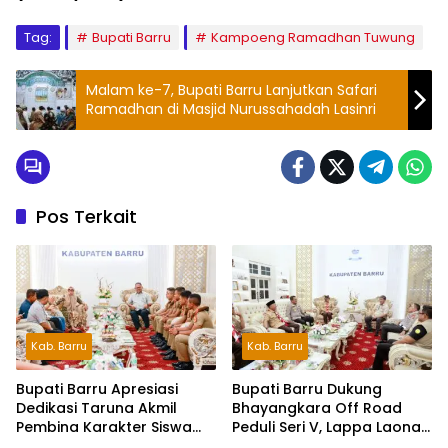
Tag:
Bupati Barru
Kampoeng Ramadhan Tuwung
Malam ke-7, Bupati Barru Lanjutkan Safari
Ramadhan di Masjid Nurussahadah Lasinri
Pos Terkait
Kab. Barru
Kab. Barru
Bupati Barru Apresiasi
Bupati Barru Dukung
Dedikasi Taruna Akmil
Bhayangkara Off Road
Pembina Karakter Siswa
Peduli Seri V, Lappa Laona
Sekolah Rakyat
Siap Sambut Ratusan