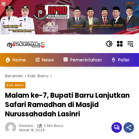
Langsung
ke
konten
🏠
📰
🏢
👮
Home
News
Pemerintahan
Polisi
Beranda
Kab. Barru
Kab. Barru
Malam ke-7, Bupati Barru Lanjutkan
Safari Ramadhan di Masjid
Nurussahadah Lasinri
Redaksi
2 Min Baca
Maret 18, 2024