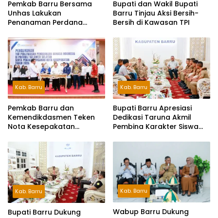
Pemkab Barru Bersama
Bupati dan Wakil Bupati
Unhas Lakukan
Barru Tinjau Aksi Bersih-
Penanaman Perdana
Bersih di Kawasan TPI
Jagung Varietas JJUH
Kab. Barru
Kab. Barru
Pemkab Barru dan
Bupati Barru Apresiasi
Kemendikdasmen Teken
Dedikasi Taruna Akmil
Nota Kesepakatan
Pembina Karakter Siswa
Pelestarian Bahasa
Sekolah Rakyat
Indonesia dan Bahasa
Daerah
Kab. Barru
Kab. Barru
Wabup Barru Dukung
Bupati Barru Dukung