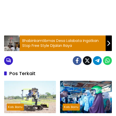
Bhabinkamtibmas Desa Lalabata Ingatkan
Stop Free Style Dijalan Raya
Pos Terkait
Kab. Barru
Kab. Barru