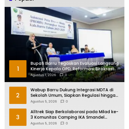
Bupati Barru Tegaskan Evaluasi Langsung
1
Kinerja Kepala OPD, Reformasi Birokrasi
Jadi Prioritas
Agustus 1, 2026
0
Wabup Barru Dukung Integrasi MDTA di
2
Sekolah Umum, Siapkan Regulasi hingga
Tim Khusus
Agustus 5, 2026
0
Alltrek Siap Berkolaborasi pada Milad ke-
3
3 Komunitas Camping IKA Smandel
Makassar di Malino
Agustus 5, 2026
0