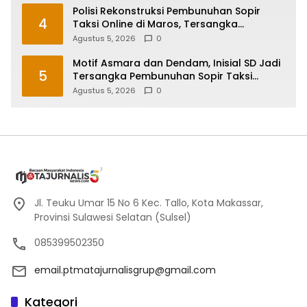
Polisi Rekonstruksi Pembunuhan Sopir
4
Taksi Online di Maros, Tersangka
Peragakan 24 Adegan
Agustus 5, 2026
0
Motif Asmara dan Dendam, Inisial SD Jadi
5
Tersangka Pembunuhan Sopir Taksi
Online di Maros
Agustus 5, 2026
0
Jl. Teuku Umar 15 No 6 Kec. Tallo, Kota Makassar,
Provinsi Sulawesi Selatan (Sulsel)
085399502350
email.ptmatajurnalisgrup@gmail.com
Kategori