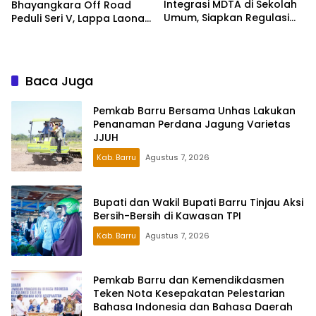
Integrasi MDTA di Sekolah
Bhayangkara Off Road
Umum, Siapkan Regulasi
Peduli Seri V, Lappa Laona
hingga Tim Khusus
Siap Sambut Ratusan
Peserta
Baca Juga
Pemkab Barru Bersama Unhas Lakukan
Penanaman Perdana Jagung Varietas
JJUH
Kab. Barru
Agustus 7, 2026
Bupati dan Wakil Bupati Barru Tinjau Aksi
Bersih-Bersih di Kawasan TPI
Kab. Barru
Agustus 7, 2026
Pemkab Barru dan Kemendikdasmen
Teken Nota Kesepakatan Pelestarian
Bahasa Indonesia dan Bahasa Daerah