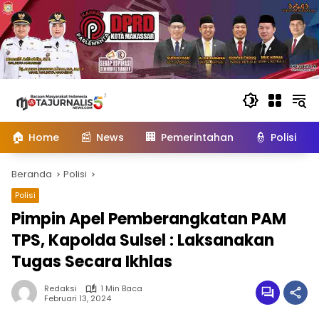
Langsung
ke
konten
🏠
📰
🏢
👮
Home
News
Pemerintahan
Polisi
Beranda
Polisi
Polisi
Pimpin Apel Pemberangkatan PAM
TPS, Kapolda Sulsel : Laksanakan
Tugas Secara Ikhlas
Redaksi
1 Min Baca
Februari 13, 2024