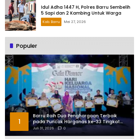
Idul Adha 1447 H, Polres Barru Sembelih
5 Sapi dan 2 Kambing Untuk Warga
Kab. Barru
Mei 27, 2026
Populer
Barru Raih Dua Penghargaan Terbaik
1
pada Puncak Harganas ke-33 Tingkat
Sulawesi Selatan
Juli 31, 2026
0