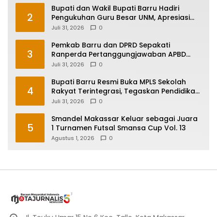
Bupati dan Wakil Bupati Barru Hadiri
2
Pengukuhan Guru Besar UNM, Apresiasi
Capaian Prof. Kamaruddin Hasan
Juli 31, 2026
0
Pemkab Barru dan DPRD Sepakati
3
Ranperda Pertanggungjawaban APBD
2025, Perkuat Komitmen Tata Kelola dan
Juli 31, 2026
0
Perlindungan Anak
Bupati Barru Resmi Buka MPLS Sekolah
4
Rakyat Terintegrasi, Tegaskan Pendidikan
Kunci Masa Depan Generasi
Juli 31, 2026
0
Smandel Makassar Keluar sebagai Juara
5
1 Turnamen Futsal Smansa Cup Vol. 13
Agustus 1, 2026
0