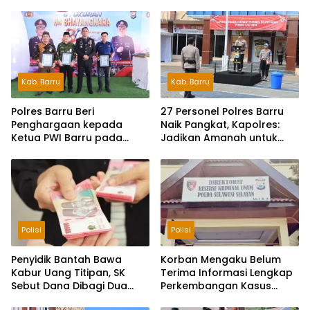
Kab. Barru
Kab. Barru
Polres Barru Beri
27 Personel Polres Barru
Penghargaan kepada
Naik Pangkat, Kapolres:
Ketua PWI Barru pada
Jadikan Amanah untuk
Syukuran HUT
Tingkatkan Pengabdian
Bhayangkara ke-80
Polisi
Polisi
Penyidik Bantah Bawa
Korban Mengaku Belum
Kabur Uang Titipan, SK
Terima Informasi Lengkap
Sebut Dana Dibagi Dua
Perkembangan Kasus
dengan Eks Kanit
Dugaan Penipuan Rp740