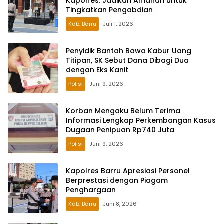
Kapolres: Jadikan Amanah untuk
Tingkatkan Pengabdian
Kab. Barru
Juli 1, 2026
Penyidik Bantah Bawa Kabur Uang
Titipan, SK Sebut Dana Dibagi Dua
dengan Eks Kanit
Polisi
Juni 9, 2026
Korban Mengaku Belum Terima
Informasi Lengkap Perkembangan Kasus
Dugaan Penipuan Rp740 Juta
Polisi
Juni 9, 2026
Kapolres Barru Apresiasi Personel
Berprestasi dengan Piagam
Penghargaan
Kab. Barru
Juni 8, 2026