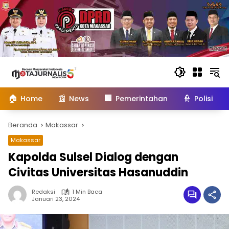
Langsung
ke
konten
🏠
📰
🏢
👮
Home
News
Pemerintahan
Polisi
Beranda
Makassar
Makassar
Kapolda Sulsel Dialog dengan
Civitas Universitas Hasanuddin
Redaksi
1 Min Baca
Januari 23, 2024