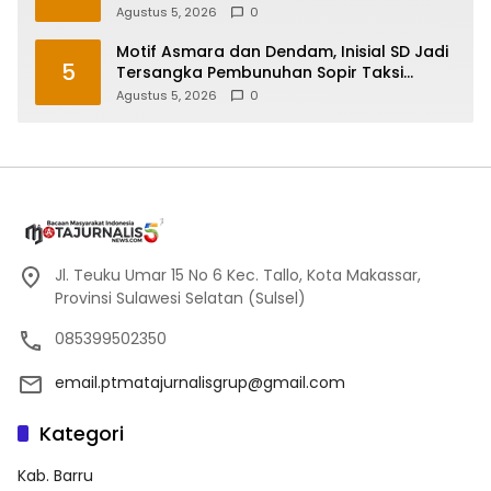
Peragakan 24 Adegan
Agustus 5, 2026
0
Motif Asmara dan Dendam, Inisial SD Jadi
5
Tersangka Pembunuhan Sopir Taksi
Online di Maros
Agustus 5, 2026
0
Jl. Teuku Umar 15 No 6 Kec. Tallo, Kota Makassar,
Provinsi Sulawesi Selatan (Sulsel)
085399502350
email.ptmatajurnalisgrup@gmail.com
Kategori
Kab. Barru