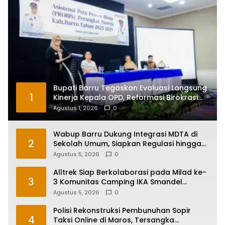
Bupati Barru Tegaskan Evaluasi Langsung
1
Kinerja Kepala OPD, Reformasi Birokrasi
Jadi Prioritas
Agustus 1, 2026
0
Wabup Barru Dukung Integrasi MDTA di
2
Sekolah Umum, Siapkan Regulasi hingga
Tim Khusus
Agustus 5, 2026
0
Alltrek Siap Berkolaborasi pada Milad ke-
3
3 Komunitas Camping IKA Smandel
Makassar di Malino
Agustus 5, 2026
0
Polisi Rekonstruksi Pembunuhan Sopir
4
Taksi Online di Maros, Tersangka