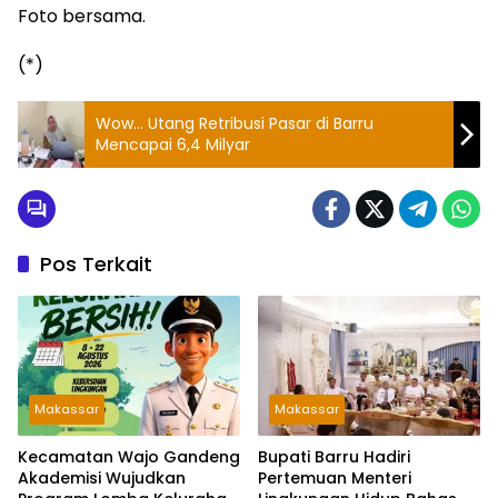
Foto bersama.
(*)
Wow… Utang Retribusi Pasar di Barru
Mencapai 6,4 Milyar
Pos Terkait
Makassar
Makassar
Kecamatan Wajo Gandeng
Bupati Barru Hadiri
Akademisi Wujudkan
Pertemuan Menteri