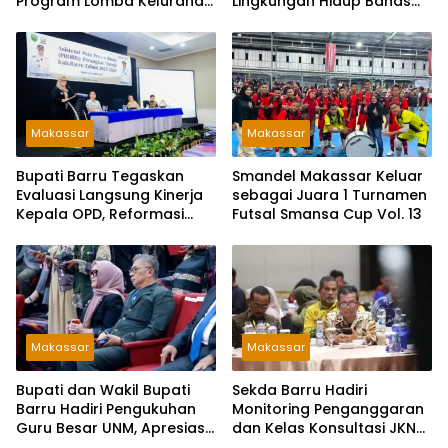
Program Lomba Kelurahan
Lingkungan Hidup Bahas
Bersih
PSEL dan RDF di Sulsel
Makassar
Makassar
Bupati Barru Tegaskan
Smandel Makassar Keluar
Evaluasi Langsung Kinerja
sebagai Juara 1 Turnamen
Kepala OPD, Reformasi
Futsal Smansa Cup Vol. 13
Birokrasi Jadi Prioritas
Makassar
Makassar
Bupati dan Wakil Bupati
Sekda Barru Hadiri
Barru Hadiri Pengukuhan
Monitoring Penganggaran
Guru Besar UNM, Apresiasi
dan Kelas Konsultasi JKN
Capaian Prof. Kamaruddin
2026 Bersama BPJS