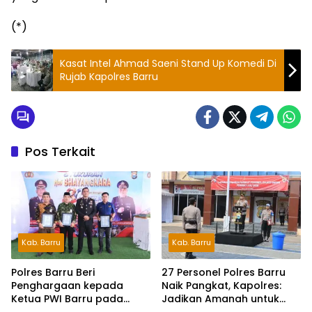
(*)
Kasat Intel Ahmad Saeni Stand Up Komedi Di
Rujab Kapolres Barru
Pos Terkait
Kab. Barru
Kab. Barru
Polres Barru Beri
27 Personel Polres Barru
Penghargaan kepada
Naik Pangkat, Kapolres:
Ketua PWI Barru pada
Jadikan Amanah untuk
Syukuran HUT
Tingkatkan Pengabdian