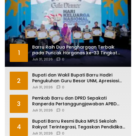
Barru Raih Dua Penghargaan Terbaik
1
pada Puncak Harganas ke-33 Tingkat
Sulawesi Selatan
Juli 31, 2026
0
Bupati dan Wakil Bupati Barru Hadiri
2
Pengukuhan Guru Besar UNM, Apresiasi
Capaian Prof. Kamaruddin Hasan
Juli 31, 2026
0
Pemkab Barru dan DPRD Sepakati
3
Ranperda Pertanggungjawaban APBD
2025, Perkuat Komitmen Tata Kelola dan
Juli 31, 2026
0
Perlindungan Anak
Bupati Barru Resmi Buka MPLS Sekolah
4
Rakyat Terintegrasi, Tegaskan Pendidikan
Kunci Masa Depan Generasi
Juli 31, 2026
0