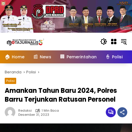
Langsung
ke
konten
🏠
📰
🏢
👮
Home
News
Pemerintahan
Polisi
Beranda
Polisi
Polisi
Amankan Tahun Baru 2024, Polres
Barru Terjunkan Ratusan Personel
Redaksi
1 Min Baca
Desember 31, 2023