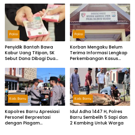
Bhayangkara ke-80
Polisi
Polisi
Penyidik Bantah Bawa
Korban Mengaku Belum
Kabur Uang Titipan, SK
Terima Informasi Lengkap
Sebut Dana Dibagi Dua
Perkembangan Kasus
dengan Eks Kanit
Dugaan Penipuan Rp740
Juta
Kab. Barru
Kab. Barru
Kapolres Barru Apresiasi
Idul Adha 1447 H, Polres
Personel Berprestasi
Barru Sembelih 5 Sapi dan
dengan Piagam
2 Kambing Untuk Warga
Penghargaan