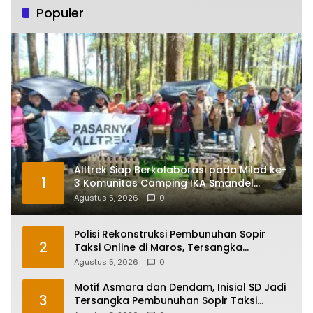
Populer
Alltrek Siap Berkolaborasi pada Milad ke-
1
3 Komunitas Camping IKA Smandel
Makassar di Malino
Agustus 5, 2026
0
Polisi Rekonstruksi Pembunuhan Sopir
2
Taksi Online di Maros, Tersangka
Peragakan 24 Adegan
Agustus 5, 2026
0
Motif Asmara dan Dendam, Inisial SD Jadi
3
Tersangka Pembunuhan Sopir Taksi