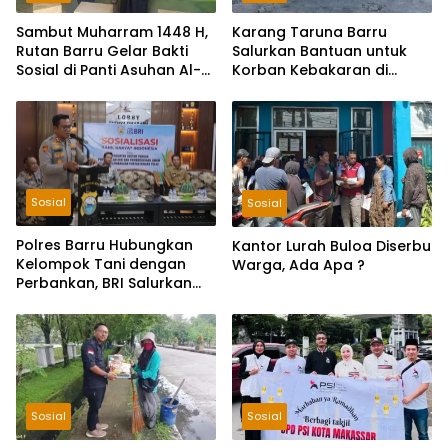
Sambut Muharram 1448 H,
Karang Taruna Barru
Rutan Barru Gelar Bakti
Salurkan Bantuan untuk
Sosial di Panti Asuhan Al-
Korban Kebakaran di
Qasimiyah
Balusu, Donasi Terkumpul
Rp2 Juta
Sosial
Sosial
Polres Barru Hubungkan
Kantor Lurah Buloa Diserbu
Kelompok Tani dengan
Warga, Ada Apa ?
Perbankan, BRI Salurkan
KUR Rp195 Miliar
Sosial
Sosial