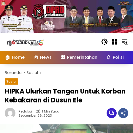
Langsung
ke
konten
🏠
📰
🏢
👮
Home
News
Pemerintahan
Polisi
Beranda
Sosial
Sosial
HIPKA Ulurkan Tangan Untuk Korban
Kebakaran di Dusun Ele
Redaksi
1 Min Baca
September 26, 2023