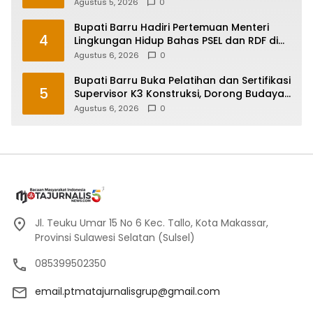
Online di Maros
Agustus 5, 2026
0
Bupati Barru Hadiri Pertemuan Menteri
4
Lingkungan Hidup Bahas PSEL dan RDF di
Sulsel
Agustus 6, 2026
0
Bupati Barru Buka Pelatihan dan Sertifikasi
5
Supervisor K3 Konstruksi, Dorong Budaya
Zero Accident
Agustus 6, 2026
0
Jl. Teuku Umar 15 No 6 Kec. Tallo, Kota Makassar,
Provinsi Sulawesi Selatan (Sulsel)
085399502350
email.ptmatajurnalisgrup@gmail.com