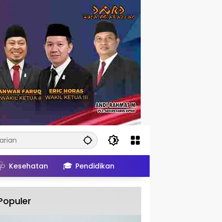
🩺
🎓
Kesehatan
Pendidikan
Populer