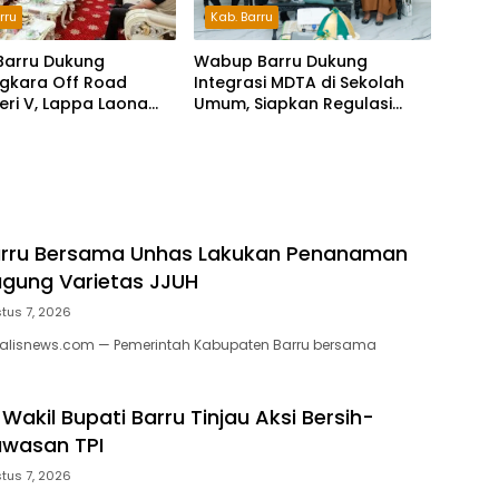
Kab. Barru
rru
Wabup Barru Dukung
Barru Dukung
Integrasi MDTA di Sekolah
gkara Off Road
Umum, Siapkan Regulasi
Seri V, Lappa Laona
hingga Tim Khusus
ambut Ratusan
a
rru Bersama Unhas Lakukan Penanaman
gung Varietas JJUH
tus 7, 2026
nalisnews.com — Pemerintah Kabupaten Barru bersama
Wakil Bupati Barru Tinjau Aksi Bersih-
Kawasan TPI
tus 7, 2026