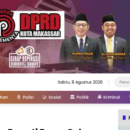
Sabtu, 8 Agustus 2026
👮
🤝
🏛️
🚔
ahan
Polisi
Sosial
Politik
Kriminal