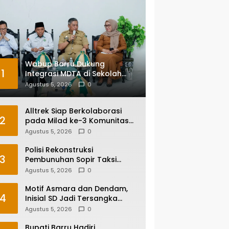
Wabup Barru Dukung
1
Integrasi MDTA di Sekolah
Umum, Siapkan Regulasi
Agustus 5, 2026
0
hingga Tim Khusus
Alltrek Siap Berkolaborasi
2
pada Milad ke-3 Komunitas
Camping IKA Smandel
Agustus 5, 2026
0
Makassar di Malino
Polisi Rekonstruksi
3
Pembunuhan Sopir Taksi
Online di Maros, Tersangka
Agustus 5, 2026
0
Peragakan 24 Adegan
Motif Asmara dan Dendam,
4
Inisial SD Jadi Tersangka
Pembunuhan Sopir Taksi
Agustus 5, 2026
0
Online di Maros
Bupati Barru Hadiri