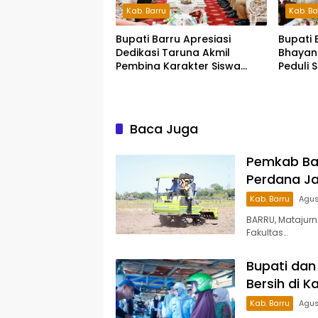
Kab. Barru
Kab. Ba
Bupati Barru Apresiasi
Bupati 
Dedikasi Taruna Akmil
Bhayan
Pembina Karakter Siswa
Peduli 
Sekolah Rakyat
Siap S
Pesert
Baca Juga
Pemkab Ba
Perdana Ja
Kab. Barru
Agus
BARRU, Matajur
Fakultas…
Bupati dan 
Bersih di 
Kab. Barru
Agus