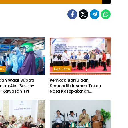
rru
Kab. Barru
dan Wakil Bupati
Pemkab Barru dan
injau Aksi Bersih-
Kemendikdasmen Teken
di Kawasan TPI
Nota Kesepakatan
Pelestarian Bahasa
Indonesia dan Bahasa
Daerah