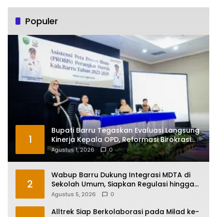
Populer
Bupati Barru Tegaskan Evaluasi Langsung
1
Kinerja Kepala OPD, Reformasi Birokrasi
Jadi Prioritas
Agustus 1, 2026
0
Wabup Barru Dukung Integrasi MDTA di
2
Sekolah Umum, Siapkan Regulasi hingga
Tim Khusus
Agustus 5, 2026
0
Alltrek Siap Berkolaborasi pada Milad ke-