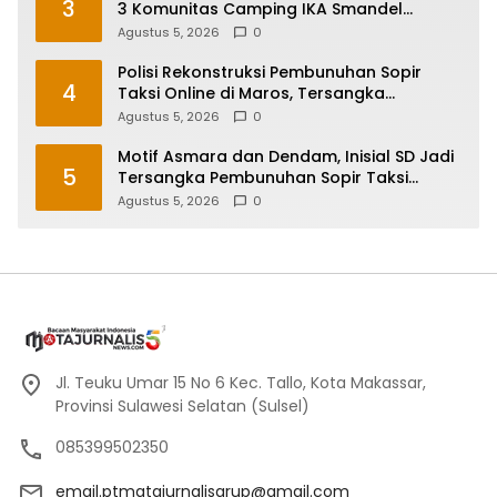
3
3 Komunitas Camping IKA Smandel
Makassar di Malino
Agustus 5, 2026
0
Polisi Rekonstruksi Pembunuhan Sopir
4
Taksi Online di Maros, Tersangka
Peragakan 24 Adegan
Agustus 5, 2026
0
Motif Asmara dan Dendam, Inisial SD Jadi
5
Tersangka Pembunuhan Sopir Taksi
Online di Maros
Agustus 5, 2026
0
Jl. Teuku Umar 15 No 6 Kec. Tallo, Kota Makassar,
Provinsi Sulawesi Selatan (Sulsel)
085399502350
email.ptmatajurnalisgrup@gmail.com