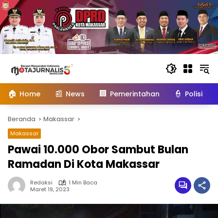
Langsung
ke
konten
🏠
📰
🏢
👮
Home
News
Pemerintahan
Polisi
Beranda
Makassar
Makassar
Pawai 10.000 Obor Sambut Bulan
Ramadan Di Kota Makassar
Redaksi
1 Min Baca
Maret 19, 2023