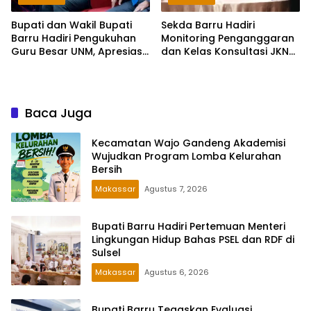
Bupati dan Wakil Bupati
Sekda Barru Hadiri
Barru Hadiri Pengukuhan
Monitoring Penganggaran
Guru Besar UNM, Apresiasi
dan Kelas Konsultasi JKN
Capaian Prof. Kamaruddin
2026 Bersama BPJS
Hasan
Kesehatan di Makassar
Baca Juga
Kecamatan Wajo Gandeng Akademisi
Wujudkan Program Lomba Kelurahan
Bersih
Makassar
Agustus 7, 2026
Bupati Barru Hadiri Pertemuan Menteri
Lingkungan Hidup Bahas PSEL dan RDF di
Sulsel
Makassar
Agustus 6, 2026
Bupati Barru Tegaskan Evaluasi