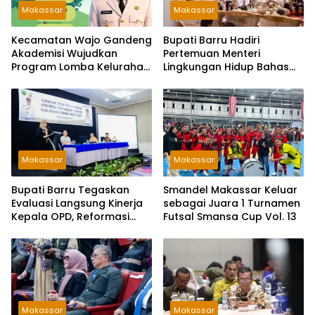
Makassar
Makassar
Kecamatan Wajo Gandeng
Bupati Barru Hadiri
Akademisi Wujudkan
Pertemuan Menteri
Program Lomba Kelurahan
Lingkungan Hidup Bahas
Bersih
PSEL dan RDF di Sulsel
Makassar
Makassar
Bupati Barru Tegaskan
Smandel Makassar Keluar
Evaluasi Langsung Kinerja
sebagai Juara 1 Turnamen
Kepala OPD, Reformasi
Futsal Smansa Cup Vol. 13
Birokrasi Jadi Prioritas
Makassar
Makassar