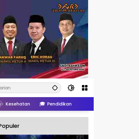
🩺
🎓
Kesehatan
Pendidikan
Populer