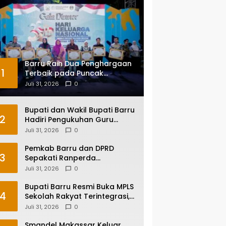
Barru Raih Dua Penghargaan
1
Terbaik pada Puncak
Harganas ke-33 Tingkat
Juli 31, 2026
0
Sulawesi Selatan
Bupati dan Wakil Bupati Barru
2
Hadiri Pengukuhan Guru
Besar UNM, Apresiasi Capaian
Juli 31, 2026
0
Prof. Kamaruddin Hasan
Pemkab Barru dan DPRD
3
Sepakati Ranperda
Pertanggungjawaban APBD
Juli 31, 2026
0
2025, Perkuat Komitmen Tata
Kelola dan Perlindungan Anak
Bupati Barru Resmi Buka MPLS
4
Sekolah Rakyat Terintegrasi,
Tegaskan Pendidikan Kunci
Juli 31, 2026
0
Masa Depan Generasi
Smandel Makassar Keluar