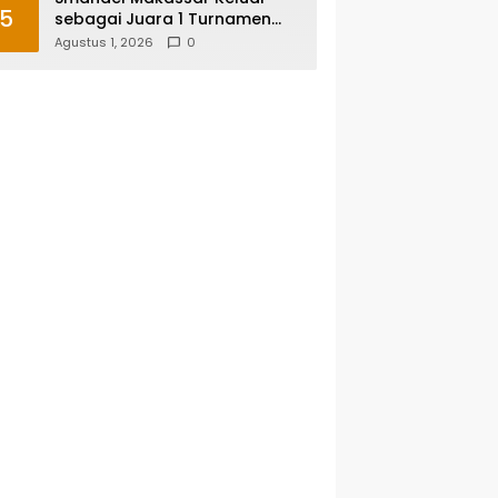
5
sebagai Juara 1 Turnamen
Futsal Smansa Cup Vol. 13
Agustus 1, 2026
0