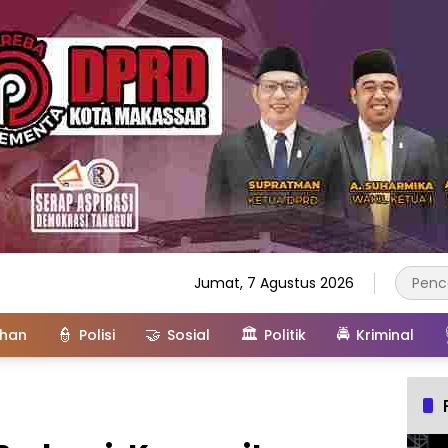
Jumat, 7 Agustus 2026
👮
🤝
🏛️
🚔
ahan
Polisi
Sosial
Politik
Kriminal