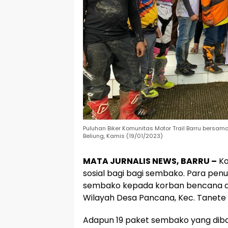
Puluhan Biker Komunitas Motor Trail Barru bersa
Beliung, Kamis (19/01/2023)
MATA JURNALIS NEWS, BARRU –
Ko
sosial bagi bagi sembako. Para pe
sembako kepada korban bencana ang
Wilayah Desa Pancana, Kec. Tanete R
Adapun 19 paket sembako yang diba