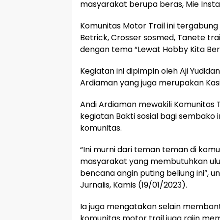
masyarakat berupa beras, Mie Instan
Komunitas Motor Trail ini tergabung
Betrick, Crosser sosmed, Tanete trail
dengan tema “Lewat Hobby Kita Ber
Kegiatan ini dipimpin oleh Aji Yudida
Ardiaman yang juga merupakan Kasi P
Andi Ardiaman mewakili Komunitas 
kegiatan Bakti sosial bagi sembako
komunitas.
“Ini murni dari teman teman di kom
masyarakat yang membutuhkan ulur
bencana angin puting beliung ini”,
Jurnalis, Kamis (19/01/2023).
Ia juga mengatakan selain membant
komunitas motor trail juga rajin 