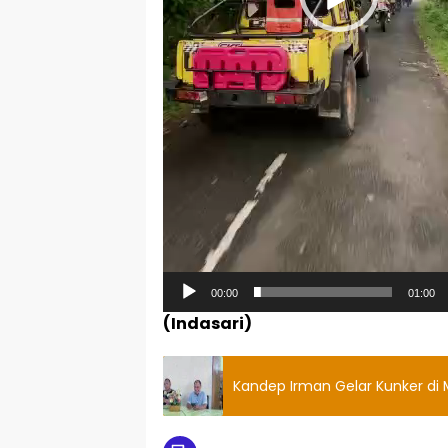
00:00
01:00
(Indasari)
Kandep Irman Gelar Kunker di