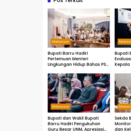
Pos Terkait
Makassar
Makas
Bupati Barru Hadiri
Bupati
Pertemuan Menteri
Evaluas
Lingkungan Hidup Bahas PSEL
Kepala
dan RDF di Sulsel
Birokras
Makassar
Makas
Bupati dan Wakil Bupati
Sekda B
Barru Hadiri Pengukuhan
Monito
Guru Besar UNM, Apresiasi
dan Kel