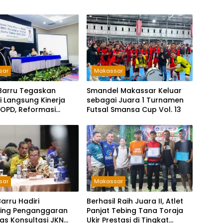
sar
Makassar
 Barru Tegaskan
Smandel Makassar Keluar
i Langsung Kinerja
sebagai Juara 1 Turnamen
 OPD, Reformasi
Futsal Smansa Cup Vol. 13
i Jadi Prioritas
sar
Makassar
arru Hadiri
Berhasil Raih Juara II, Atlet
ring Penganggaran
Panjat Tebing Tana Toraja
as Konsultasi JKN
Ukir Prestasi di Tingkat