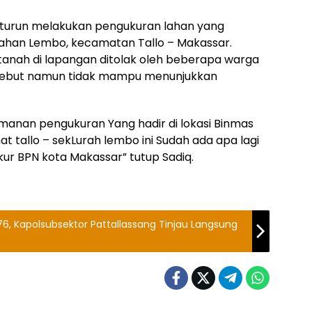
r turun melakukan pengukuran lahan yang
urahan Lembo, kecamatan Tallo – Makassar.
anah di lapangan ditolak oleh beberapa warga
rsebut namun tidak mampu menunjukkan
anan pengukuran Yang hadir di lokasi Binmas
mat tallo – sekLurah lembo ini Sudah ada apa lagi
ur BPN kota Makassar” tutup Sadiq.
, Kapolsubsektor Pattallassang Tinjau Langsung