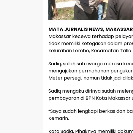
MATA JURNALIS NEWS, MAKASSAR
Makassar kecewa terhadap pelayan
tidak memiliki ketegasan dalam pro
kelurahan Lembo, Kecamatan Tallo 
Sadiq, salah satu warga merasa ke
mengajukan permohonan pengukuran 
Meter persegi, namun tidak jadi dila
Sadiq mengaku dirinya sudah meleng
pembayaran di BPN Kota Makassar u
“Saya sudah lengkapi berkas dan bay
Kemarin.
Kata Sadiq, Pihaknya memiliki doku