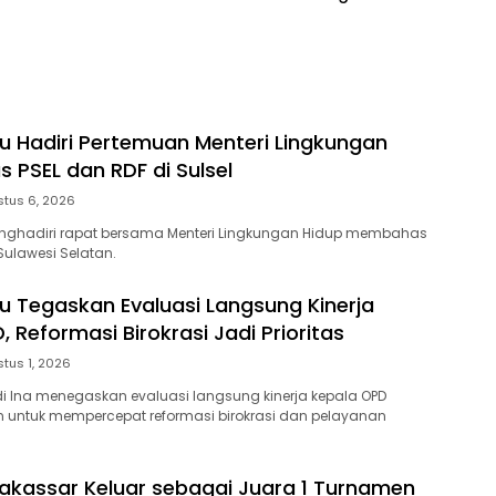
ersama BPJS
Provinsi
tan di Makassar
ru Hadiri Pertemuan Menteri Lingkungan
 PSEL dan RDF di Sulsel
tus 6, 2026
enghadiri rapat bersama Menteri Lingkungan Hidup membahas
Sulawesi Selatan.
ru Tegaskan Evaluasi Langsung Kinerja
 Reformasi Birokrasi Jadi Prioritas
tus 1, 2026
di Ina menegaskan evaluasi langsung kinerja kepala OPD
an untuk mempercepat reformasi birokrasi dan pelayanan
kassar Keluar sebagai Juara 1 Turnamen