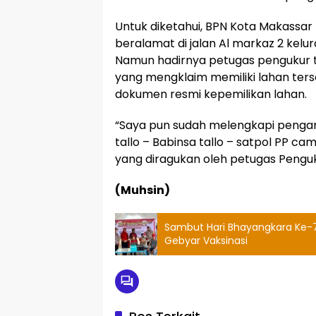
Untuk diketahui, BPN Kota Makassa
beralamat di jalan Al markaz 2 kel
Namun hadirnya petugas pengukur t
yang mengklaim memiliki lahan te
dokumen resmi kepemilikan lahan.
“Saya pun sudah melengkapi pengam
tallo – Babinsa tallo – satpol PP ca
yang diragukan oleh petugas Penguk
(Muhsin)
Sambut Hari Bhayangkara Ke-76
Gebyar Vaksinasi