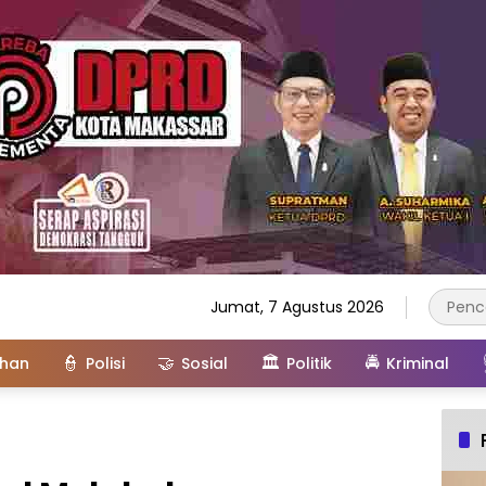
Jumat, 7 Agustus 2026
👮
🤝
🏛️
🚔
ahan
Polisi
Sosial
Politik
Kriminal