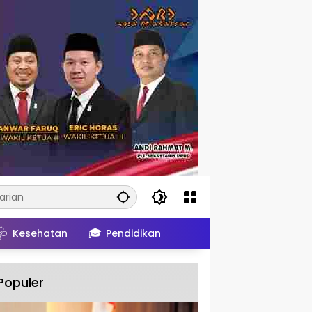
🩺
🎓
Kesehatan
Pendidikan
Populer