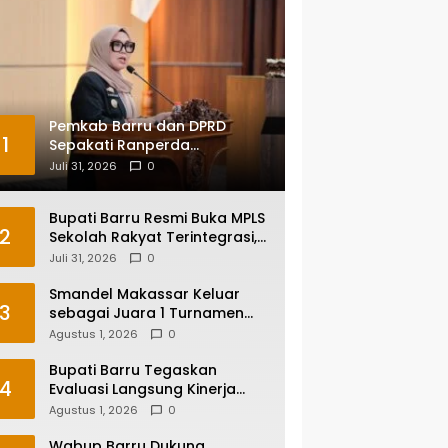
Pemkab Barru dan DPRD
1
Sepakati Ranperda
Pertanggungjawaban APBD
Juli 31, 2026
0
2025, Perkuat Komitmen Tata
Kelola dan Perlindungan Anak
Bupati Barru Resmi Buka MPLS
2
Sekolah Rakyat Terintegrasi,
Tegaskan Pendidikan Kunci
Juli 31, 2026
0
Masa Depan Generasi
Smandel Makassar Keluar
3
sebagai Juara 1 Turnamen
Futsal Smansa Cup Vol. 13
Agustus 1, 2026
0
Bupati Barru Tegaskan
4
Evaluasi Langsung Kinerja
Kepala OPD, Reformasi
Agustus 1, 2026
0
Birokrasi Jadi Prioritas
Wabup Barru Dukung