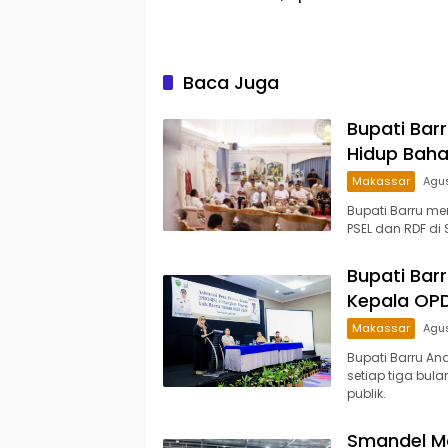
Capaian Prof. Kamaruddin
2026 B
Hasan
Keseha
Baca Juga
Bupati Bar
Hidup Bahas
Makassar
Agus
Bupati Barru m
PSEL dan RDF di 
Bupati Bar
Kepala OPD,
Makassar
Agus
Bupati Barru An
setiap tiga bul
publik.
Smandel Ma