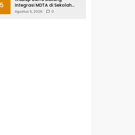
5
Integrasi MDTA di Sekolah
Umum, Siapkan Regulasi
Agustus 5, 2026
0
hingga Tim Khusus