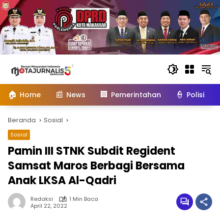
Langsung
ke
konten
🏠
📰
🏢
👮
Home
News
Pemerintahan
Polisi
Beranda
Sosial
Sosial
Pamin III STNK Subdit Regident
Samsat Maros Berbagi Bersama
Anak LKSA Al-Qadri
Redaksi
1 Min Baca
April 22, 2022