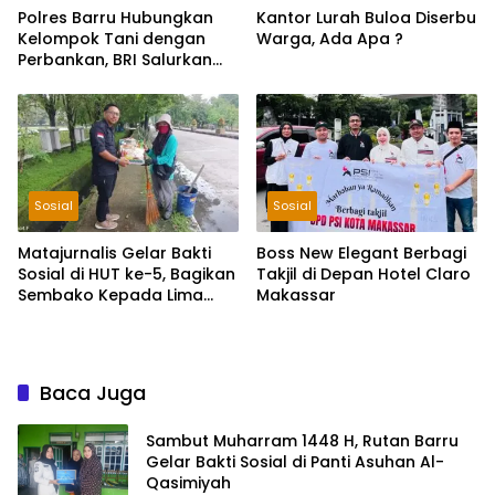
Polres Barru Hubungkan
Kantor Lurah Buloa Diserbu
Kelompok Tani dengan
Warga, Ada Apa ?
Perbankan, BRI Salurkan
KUR Rp195 Miliar
Sosial
Sosial
Matajurnalis Gelar Bakti
Boss New Elegant Berbagi
Sosial di HUT ke-5, Bagikan
Takjil di Depan Hotel Claro
Sembako Kepada Lima
Makassar
Petugas Sapu Jalan
Baca Juga
Sambut Muharram 1448 H, Rutan Barru
Gelar Bakti Sosial di Panti Asuhan Al-
Qasimiyah