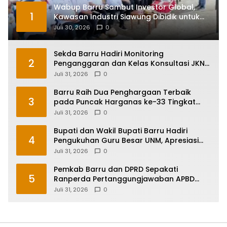
Wabup Barru Sambut Investor Global,
1
Kawasan Industri Siawung Dibidik untuk
Hilirisasi Bawang Putih
Juli 30, 2026
0
Sekda Barru Hadiri Monitoring
2
Penganggaran dan Kelas Konsultasi JKN
2026 Bersama BPJS Kesehatan di
Juli 31, 2026
0
Makassar
Barru Raih Dua Penghargaan Terbaik
3
pada Puncak Harganas ke-33 Tingkat
Sulawesi Selatan
Juli 31, 2026
0
Bupati dan Wakil Bupati Barru Hadiri
4
Pengukuhan Guru Besar UNM, Apresiasi
Capaian Prof. Kamaruddin Hasan
Juli 31, 2026
0
Pemkab Barru dan DPRD Sepakati
5
Ranperda Pertanggungjawaban APBD
2025, Perkuat Komitmen Tata Kelola dan
Juli 31, 2026
0
Perlindungan Anak