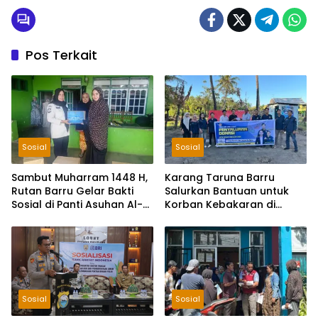
Pos Terkait
Sosial
Sosial
Sambut Muharram 1448 H,
Karang Taruna Barru
Rutan Barru Gelar Bakti
Salurkan Bantuan untuk
Sosial di Panti Asuhan Al-
Korban Kebakaran di
Qasimiyah
Balusu, Donasi Terkumpul
Rp2 Juta
Sosial
Sosial