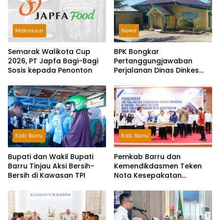
Makassar
News
Semarak Walikota Cup
BPK Bongkar
2026, PT Japfa Bagi-Bagi
Pertanggungjawaban
Sosis kepada Penonton
Perjalanan Dinas Dinkes
Parepare Rp70,5 Juta
Tanpa Bukti Pengeluaran
Riil
Kab. Barru
Kab. Barru
Bupati dan Wakil Bupati
Pemkab Barru dan
Barru Tinjau Aksi Bersih-
Kemendikdasmen Teken
Bersih di Kawasan TPI
Nota Kesepakatan
Pelestarian Bahasa
Indonesia dan Bahasa
Daerah