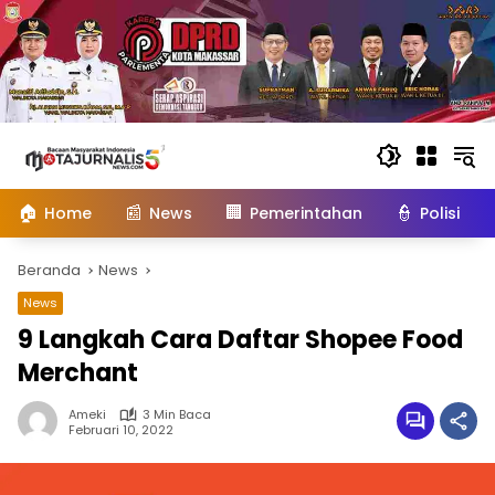
Langsung
ke
konten
🏠
📰
🏢
👮
Home
News
Pemerintahan
Polisi
Beranda
News
News
9 Langkah Cara Daftar Shopee Food
Merchant
Ameki
3 Min Baca
Februari 10, 2022