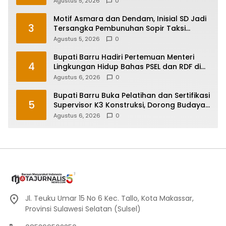
Agustus 5, 2026
0
Motif Asmara dan Dendam, Inisial SD Jadi
3
Tersangka Pembunuhan Sopir Taksi
Online di Maros
Agustus 5, 2026
0
Bupati Barru Hadiri Pertemuan Menteri
4
Lingkungan Hidup Bahas PSEL dan RDF di
Sulsel
Agustus 6, 2026
0
Bupati Barru Buka Pelatihan dan Sertifikasi
5
Supervisor K3 Konstruksi, Dorong Budaya
Zero Accident
Agustus 6, 2026
0
Jl. Teuku Umar 15 No 6 Kec. Tallo, Kota Makassar,
Provinsi Sulawesi Selatan (Sulsel)