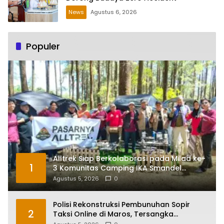
News
Agustus 6, 2026
Populer
Alltrek Siap Berkolaborasi pada Milad ke-
1
3 Komunitas Camping IKA Smandel
Makassar di Malino
Agustus 5, 2026
0
Polisi Rekonstruksi Pembunuhan Sopir
2
Taksi Online di Maros, Tersangka
Peragakan 24 Adegan