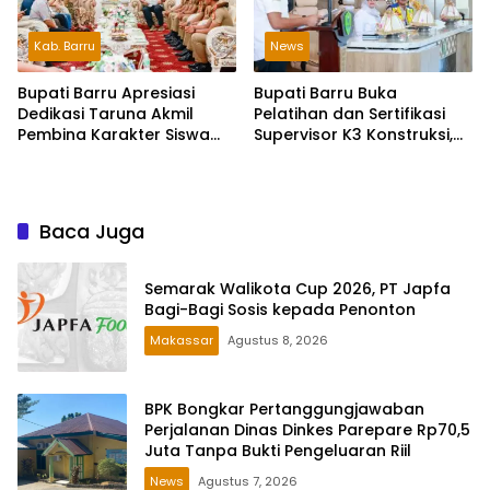
Kab. Barru
News
Bupati Barru Apresiasi
Bupati Barru Buka
Dedikasi Taruna Akmil
Pelatihan dan Sertifikasi
Pembina Karakter Siswa
Supervisor K3 Konstruksi,
Sekolah Rakyat
Dorong Budaya Zero
Accident
Baca Juga
Semarak Walikota Cup 2026, PT Japfa
Bagi-Bagi Sosis kepada Penonton
Makassar
Agustus 8, 2026
BPK Bongkar Pertanggungjawaban
Perjalanan Dinas Dinkes Parepare Rp70,5
Juta Tanpa Bukti Pengeluaran Riil
News
Agustus 7, 2026