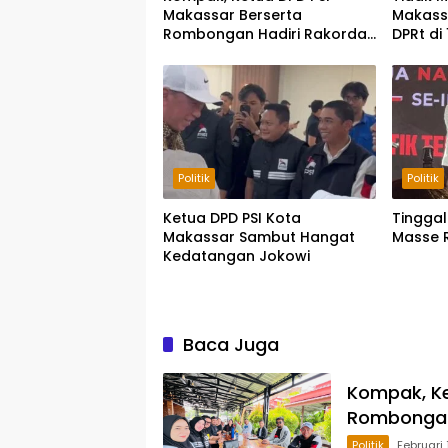
Makassar Berserta
Makass
Rombongan Hadiri Rakorda
DPRt di
di Pinrang
Politik
Politik
Ketua DPD PSI Kota
Tingga
Makassar Sambut Hangat
Masse 
Kedatangan Jokowi
Baca Juga
Kompak, Ke
Rombongan 
Politik
Februari 