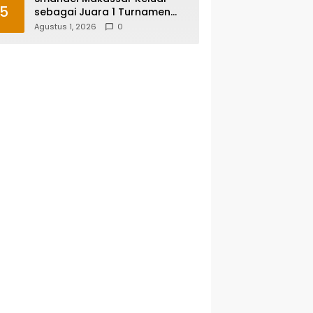
5
sebagai Juara 1 Turnamen
Futsal Smansa Cup Vol. 13
Agustus 1, 2026
0