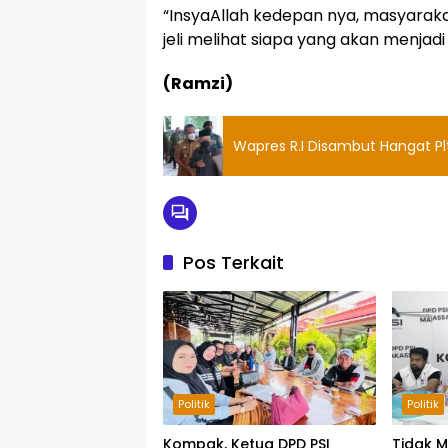
“InsyaAllah kedepan nya, masyaraka
jeli melihat siapa yang akan menjadi
(Ramzi)
Wapres R.I Disambut Hangat Pl
Pos Terkait
Politik
Politik
Kompak, Ketua DPD PSI
Tidak M