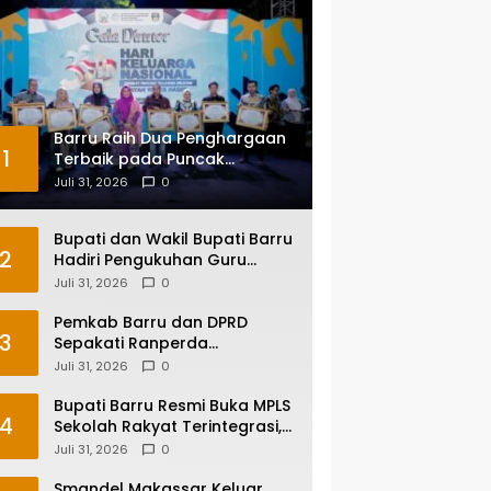
Barru Raih Dua Penghargaan
1
Terbaik pada Puncak
Harganas ke-33 Tingkat
Juli 31, 2026
0
Sulawesi Selatan
Bupati dan Wakil Bupati Barru
2
Hadiri Pengukuhan Guru
Besar UNM, Apresiasi Capaian
Juli 31, 2026
0
Prof. Kamaruddin Hasan
Pemkab Barru dan DPRD
3
Sepakati Ranperda
Pertanggungjawaban APBD
Juli 31, 2026
0
2025, Perkuat Komitmen Tata
Kelola dan Perlindungan Anak
Bupati Barru Resmi Buka MPLS
4
Sekolah Rakyat Terintegrasi,
Tegaskan Pendidikan Kunci
Juli 31, 2026
0
Masa Depan Generasi
Smandel Makassar Keluar