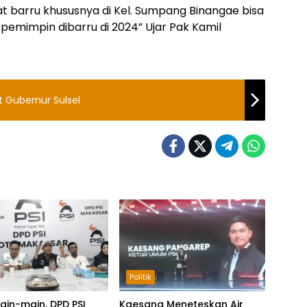
t barru khususnya di Kel. Sumpang Binangae bisa
 pemimpin dibarru di 2024” Ujar Pak Kamil
t Gubernur Sulsel
Politik
ain-main, DPD PSI
Kaesang Meneteskan Air