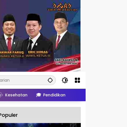
🩺
🎓
Kesehatan
Pendidikan
Populer