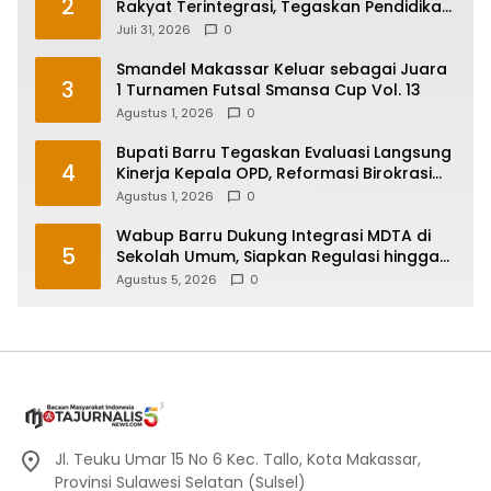
2
Rakyat Terintegrasi, Tegaskan Pendidikan
Kunci Masa Depan Generasi
Juli 31, 2026
0
Smandel Makassar Keluar sebagai Juara
3
1 Turnamen Futsal Smansa Cup Vol. 13
Agustus 1, 2026
0
Bupati Barru Tegaskan Evaluasi Langsung
4
Kinerja Kepala OPD, Reformasi Birokrasi
Jadi Prioritas
Agustus 1, 2026
0
Wabup Barru Dukung Integrasi MDTA di
5
Sekolah Umum, Siapkan Regulasi hingga
Tim Khusus
Agustus 5, 2026
0
Jl. Teuku Umar 15 No 6 Kec. Tallo, Kota Makassar,
Provinsi Sulawesi Selatan (Sulsel)