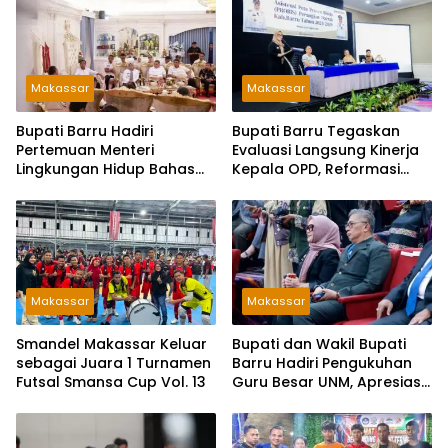
Makassar
Makassar
Bupati Barru Hadiri
Bupati Barru Tegaskan
Pertemuan Menteri
Evaluasi Langsung Kinerja
Lingkungan Hidup Bahas
Kepala OPD, Reformasi
PSEL dan RDF di Sulsel
Birokrasi Jadi Prioritas
Makassar
Makassar
Smandel Makassar Keluar
Bupati dan Wakil Bupati
sebagai Juara 1 Turnamen
Barru Hadiri Pengukuhan
Futsal Smansa Cup Vol. 13
Guru Besar UNM, Apresiasi
Capaian Prof. Kamaruddin
Hasan