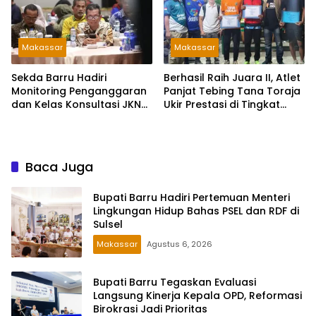
Makassar
Makassar
Sekda Barru Hadiri
Berhasil Raih Juara II, Atlet
Monitoring Penganggaran
Panjat Tebing Tana Toraja
dan Kelas Konsultasi JKN
Ukir Prestasi di Tingkat
2026 Bersama BPJS
Provinsi
Kesehatan di Makassar
Baca Juga
Bupati Barru Hadiri Pertemuan Menteri
Lingkungan Hidup Bahas PSEL dan RDF di
Sulsel
Makassar
Agustus 6, 2026
Bupati Barru Tegaskan Evaluasi
Langsung Kinerja Kepala OPD, Reformasi
Birokrasi Jadi Prioritas