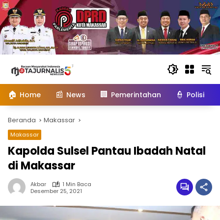
Langsung
ke
konten
🏠
📰
🏢
👮
Home
News
Pemerintahan
Polisi
Beranda
Makassar
Makassar
Kapolda Sulsel Pantau Ibadah Natal
di Makassar
Akbar
1 Min Baca
Desember 25, 2021