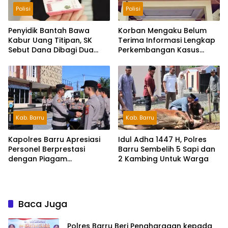
Polisi
Polisi
Penyidik Bantah Bawa
Korban Mengaku Belum
Kabur Uang Titipan, SK
Terima Informasi Lengkap
Sebut Dana Dibagi Dua
Perkembangan Kasus
dengan Eks Kanit
Dugaan Penipuan Rp740
Juta
Kab. Barru
Kab. Barru
Kapolres Barru Apresiasi
Idul Adha 1447 H, Polres
Personel Berprestasi
Barru Sembelih 5 Sapi dan
dengan Piagam
2 Kambing Untuk Warga
Penghargaan
Baca Juga
Polres Barru Beri Penghargaan kepada