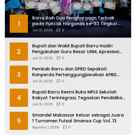
Barru Raih Dua Penghargaan Terbaik
1
pada Puncak Harganas ke-33 Tingkat
Sulawesi Selatan
Juli 31, 2026
0
Bupati dan Wakil Bupati Barru Hadiri
2
Pengukuhan Guru Besar UNM, Apresiasi
Capaian Prof. Kamaruddin Hasan
Juli 31, 2026
0
Pemkab Barru dan DPRD Sepakati
3
Ranperda Pertanggungjawaban APBD
2025, Perkuat Komitmen Tata Kelola dan
Juli 31, 2026
0
Perlindungan Anak
Bupati Barru Resmi Buka MPLS Sekolah
4
Rakyat Terintegrasi, Tegaskan Pendidikan
Kunci Masa Depan Generasi
Juli 31, 2026
0
Smandel Makassar Keluar sebagai Juara
5
1 Turnamen Futsal Smansa Cup Vol. 13
Agustus 1, 2026
0