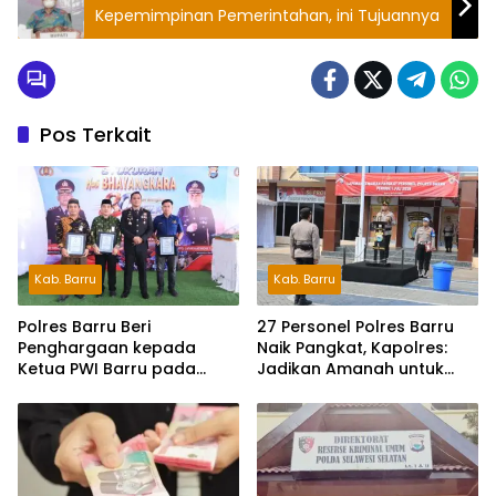
Kepemimpinan Pemerintahan, ini Tujuannya
Pos Terkait
Kab. Barru
Kab. Barru
Polres Barru Beri
27 Personel Polres Barru
Penghargaan kepada
Naik Pangkat, Kapolres:
Ketua PWI Barru pada
Jadikan Amanah untuk
Syukuran HUT
Tingkatkan Pengabdian
Bhayangkara ke-80