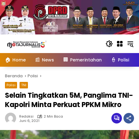
Langsung
ke
konten
🏠
📰
🏢
👮
Home
News
Pemerintahan
Polisi
Beranda
Polisi
Polisi
TNI
Selain Tingkatkan 5M, Panglima TNI-
Kapolri Minta Perkuat PPKM Mikro
Redaksi
2 Min Baca
Juni 6, 2021