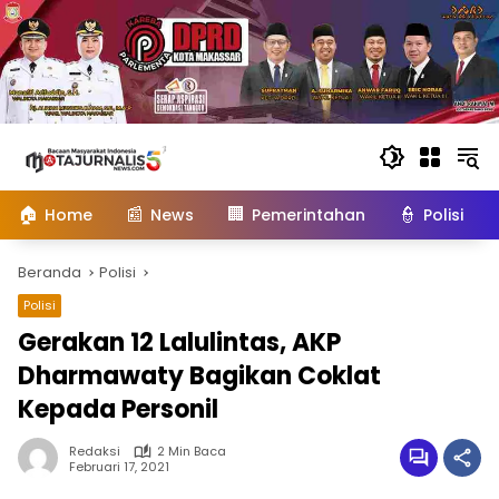
Langsung
ke
konten
🏠
📰
🏢
👮
Home
News
Pemerintahan
Polisi
Beranda
Polisi
Polisi
Gerakan 12 Lalulintas, AKP
Dharmawaty Bagikan Coklat
Kepada Personil
Redaksi
2 Min Baca
Februari 17, 2021