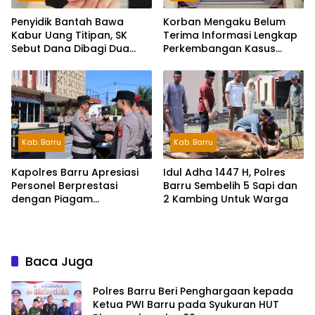
Penyidik Bantah Bawa
Korban Mengaku Belum
Kabur Uang Titipan, SK
Terima Informasi Lengkap
Sebut Dana Dibagi Dua
Perkembangan Kasus
dengan Eks Kanit
Dugaan Penipuan Rp740
Juta
Kab. Barru
Kab. Barru
Kapolres Barru Apresiasi
Idul Adha 1447 H, Polres
Personel Berprestasi
Barru Sembelih 5 Sapi dan
dengan Piagam
2 Kambing Untuk Warga
Penghargaan
Baca Juga
Polres Barru Beri Penghargaan kepada
Ketua PWI Barru pada Syukuran HUT