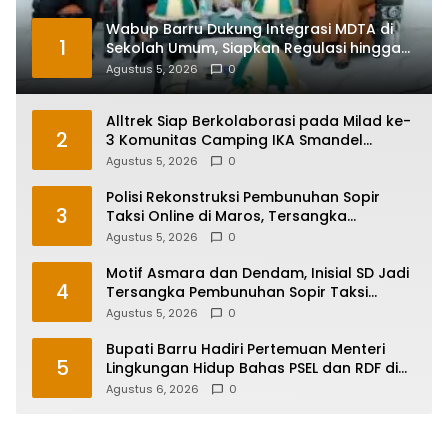
Wabup Barru Dukung Integrasi MDTA di
1
Sekolah Umum, Siapkan Regulasi hingga
Tim Khusus
Agustus 5, 2026
0
Alltrek Siap Berkolaborasi pada Milad ke-
2
3 Komunitas Camping IKA Smandel
Makassar di Malino
Agustus 5, 2026
0
Polisi Rekonstruksi Pembunuhan Sopir
3
Taksi Online di Maros, Tersangka
Peragakan 24 Adegan
Agustus 5, 2026
0
Motif Asmara dan Dendam, Inisial SD Jadi
4
Tersangka Pembunuhan Sopir Taksi
Online di Maros
Agustus 5, 2026
0
Bupati Barru Hadiri Pertemuan Menteri
5
Lingkungan Hidup Bahas PSEL dan RDF di
Sulsel
Agustus 6, 2026
0