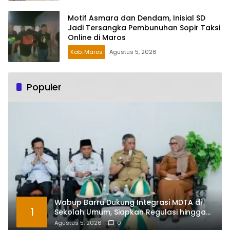
Motif Asmara dan Dendam, Inisial SD
Jadi Tersangka Pembunuhan Sopir Taksi
Online di Maros
Kab. Maros
Agustus 5, 2026
Populer
Wabup Barru Dukung Integrasi MDTA di
1
Sekolah Umum, Siapkan Regulasi hingga
Tim Khusus
Agustus 5, 2026
0