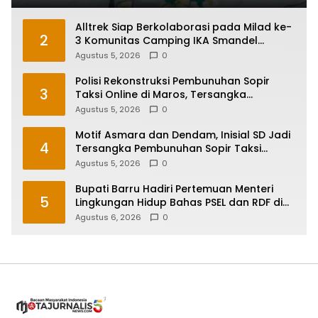
Alltrek Siap Berkolaborasi pada Milad ke-
2
3 Komunitas Camping IKA Smandel
Makassar di Malino
Agustus 5, 2026
0
Polisi Rekonstruksi Pembunuhan Sopir
3
Taksi Online di Maros, Tersangka
Peragakan 24 Adegan
Agustus 5, 2026
0
Motif Asmara dan Dendam, Inisial SD Jadi
4
Tersangka Pembunuhan Sopir Taksi
Online di Maros
Agustus 5, 2026
0
Bupati Barru Hadiri Pertemuan Menteri
5
Lingkungan Hidup Bahas PSEL dan RDF di
Sulsel
Agustus 6, 2026
0