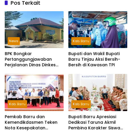
Pos Terkait
News
Kab. Barru
BPK Bongkar
Bupati dan Wakil Bupati
Pertanggungjawaban
Barru Tinjau Aksi Bersih-
Perjalanan Dinas Dinkes
Bersih di Kawasan TPI
Parepare Rp70,5 Juta
Tanpa Bukti Pengeluaran
Riil
Kab. Barru
Kab. Barru
Pemkab Barru dan
Bupati Barru Apresiasi
Kemendikdasmen Teken
Dedikasi Taruna Akmil
Nota Kesepakatan
Pembina Karakter Siswa