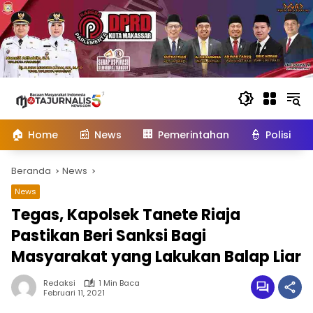
Langsung
ke
konten
🏠
📰
🏢
👮
Home
News
Pemerintahan
Polisi
Beranda
News
News
Tegas, Kapolsek Tanete Riaja
Pastikan Beri Sanksi Bagi
Masyarakat yang Lakukan Balap Liar
Redaksi
1 Min Baca
Februari 11, 2021