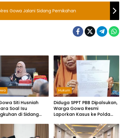
lres Gowa Jalani Sidang Pernikahan
owa
Hukum
Gowa Siti Husniah
Diduga SPPT PBB Dipalsukan,
ara Soal Isu
Warga Gowa Resmi
ngkuhan di Sidang
Laporkan Kasus ke Polda
gket, Siap Tempuh
Sulsel
Hukum