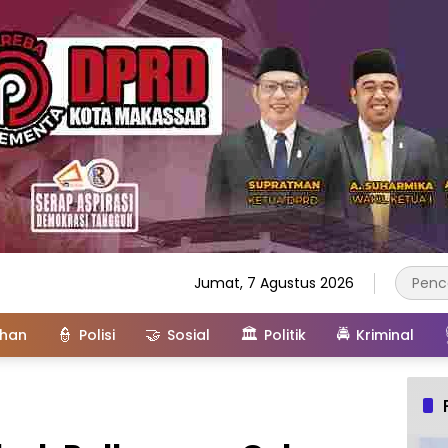
Jumat, 7 Agustus 2026
👮
🤝
🏛️
🚔
ahan
Polisi
Sosial
Politik
Kriminal