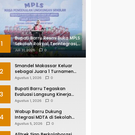
Bupati Barru Resmi Buka MPLS
1
Sekolah Rakyat Terintegrasi,
Tegaskan Pendidikan Kunci
Juli 31, 2026
0
Masa Depan Generasi
Smandel Makassar Keluar
2
sebagai Juara 1 Turnamen
Futsal Smansa Cup Vol. 13
Agustus 1, 2026
0
Bupati Barru Tegaskan
3
Evaluasi Langsung Kinerja
Kepala OPD, Reformasi
Agustus 1, 2026
0
Birokrasi Jadi Prioritas
Wabup Barru Dukung
4
Integrasi MDTA di Sekolah
Umum, Siapkan Regulasi
Agustus 5, 2026
0
hingga Tim Khusus
Alltrek Siap Berkolaborasi