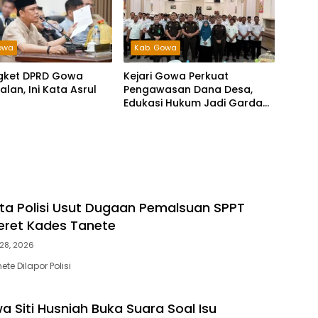
owa
Kab. Gowa
gket DPRD Gowa
Kejari Gowa Perkuat
alan, Ini Kata Asrul
Pengawasan Dana Desa,
Edukasi Hukum Jadi Garda
Terdepan
ta Polisi Usut Dugaan Pemalsuan SPPT
eret Kades Tanete
 28, 2026
te Dilapor Polisi
a Siti Husniah Buka Suara Soal Isu