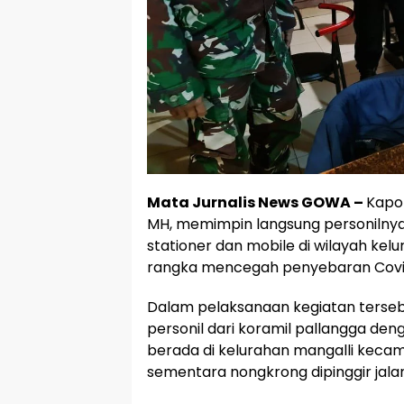
Mata Jurnalis News GOWA –
Kapol
MH, memimpin langsung personilnya
stationer dan mobile di wilayah ke
rangka mencegah penyebaran Covid-
Dalam pelaksanaan kegiatan tersebut
personil dari koramil pallangga deng
berada di kelurahan mangalli keca
sementara nongkrong dipinggir jala