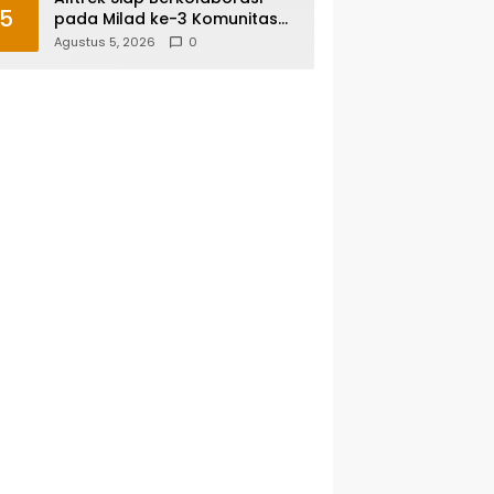
5
pada Milad ke-3 Komunitas
Camping IKA Smandel
Agustus 5, 2026
0
Makassar di Malino