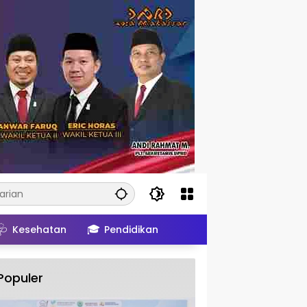
🩺
🎓
Kesehatan
Pendidikan
Populer