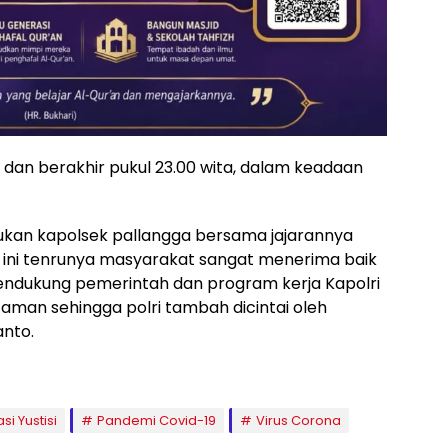
dan berakhir pukul 23.00 wita, dalam keadaan
lakukan kapolsek pallangga bersama jajarannya
al ini tenrunya masyarakat sangat menerima baik
mendukung pemerintah dan program kerja Kapolri
man sehingga polri tambah dicintai oleh
anto.
i Yustisi
Pandemi Covid-19
Virus Corona