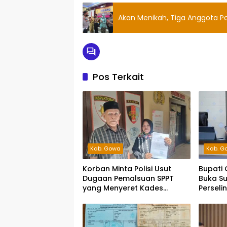
Akan Menikah, Tiga Anggota Po
Pos Terkait
Kab. Gowa
Kab. G
Korban Minta Polisi Usut
Bupati 
Dugaan Pemalsuan SPPT
Buka Su
yang Menyeret Kades
Perseli
Tanete
Hak An
Jalur 