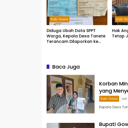
Kab. Gowa
Kab. G
Diduga Ubah Data SPPT
Hak An
Warga, Kepala Desa Tanete
Tetap J
Terancam Dilaporkan ke
Polisi
Baca Juga
Korban Min
yang Meny
Kab. Gowa
Juli
Kepala Desa Tane
Bupati Gow