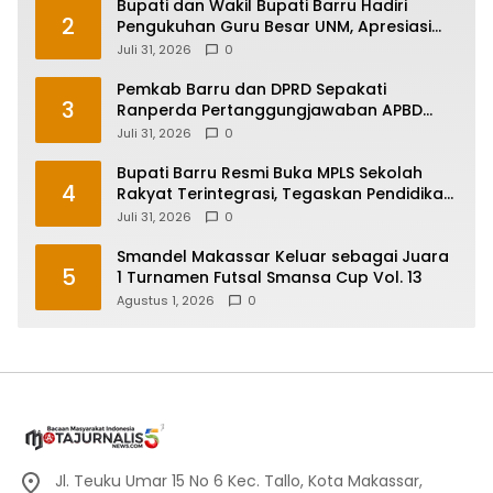
Bupati dan Wakil Bupati Barru Hadiri
2
Pengukuhan Guru Besar UNM, Apresiasi
Capaian Prof. Kamaruddin Hasan
Juli 31, 2026
0
Pemkab Barru dan DPRD Sepakati
3
Ranperda Pertanggungjawaban APBD
2025, Perkuat Komitmen Tata Kelola dan
Juli 31, 2026
0
Perlindungan Anak
Bupati Barru Resmi Buka MPLS Sekolah
4
Rakyat Terintegrasi, Tegaskan Pendidikan
Kunci Masa Depan Generasi
Juli 31, 2026
0
Smandel Makassar Keluar sebagai Juara
5
1 Turnamen Futsal Smansa Cup Vol. 13
Agustus 1, 2026
0
Jl. Teuku Umar 15 No 6 Kec. Tallo, Kota Makassar,