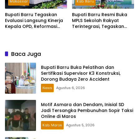
Makassar
Kab. Barru
Bupati Barru Tegaskan
Bupati Barru Resmi Buka
Evaluasi Langsung Kinerja
MPLS Sekolah Rakyat
Kepala OPD, Reformasi
Terintegrasi, Tegaskan
Birokrasi Jadi Prioritas
Pendidikan Kunci Masa
Depan Generasi
Baca Juga
Bupati Barru Buka Pelatihan dan
Sertifikasi Supervisor K3 Konstruksi,
Dorong Budaya Zero Accident
News
Agustus 6, 2026
Motif Asmara dan Dendam, Inisial SD
Jadi Tersangka Pembunuhan Sopir Taksi
Online di Maros
Kab. Maros
Agustus 5, 2026