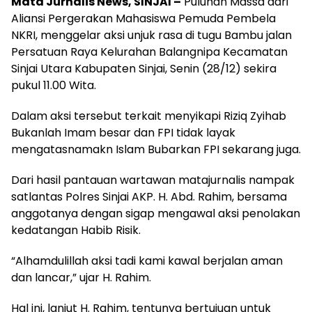
Mata Jurnalis News, SINJAI –
Puluhan Massa dari
Aliansi Pergerakan Mahasiswa Pemuda Pembela
NKRI, menggelar aksi unjuk rasa di tugu Bambu jalan
Persatuan Raya Kelurahan Balangnipa Kecamatan
Sinjai Utara Kabupaten Sinjai, Senin (28/12) sekira
pukul 11.00 Wita.
Dalam aksi tersebut terkait menyikapi Riziq Zyihab
Bukanlah Imam besar dan FPI tidak layak
mengatasnamakn Islam Bubarkan FPI sekarang juga.
Dari hasil pantauan wartawan matajurnalis nampak
satlantas Polres Sinjai AKP. H. Abd. Rahim, bersama
anggotanya dengan sigap mengawal aksi penolakan
kedatangan Habib Risik.
“Alhamdulillah aksi tadi kami kawal berjalan aman
dan lancar,” ujar H. Rahim.
Hal ini, lanjut H. Rahim, tentunya bertujuan untuk