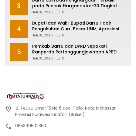
3
pada Puncak Harganas ke-33 Tingkat
Sulawesi Selatan
Juli 31, 2026
0
Bupati dan Wakil Bupati Barru Hadiri
4
Pengukuhan Guru Besar UNM, Apresiasi
Capaian Prof. Kamaruddin Hasan
Juli 31, 2026
0
Pemkab Barru dan DPRD Sepakati
5
Ranperda Pertanggungjawaban APBD
2025, Perkuat Komitmen Tata Kelola dan
Juli 31, 2026
0
Perlindungan Anak
Jl. Teuku Umar 15 No 6 Kec. Tallo, Kota Makassar,
Provinsi Sulawesi Selatan (Sulsel)
085399502350