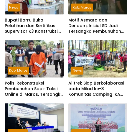
News
Kab. Maros
Bupati Barru Buka
Motif Asmara dan
Pelatihan dan Sertifikasi
Dendam, Inisial SD Jadi
Supervisor K3 Konstruksi,
Tersangka Pembunuhan
Dorong Budaya Zero
Sopir Taksi Online di Maros
Accident
Kab. Maros
News
Polisi Rekonstruksi
Alltrek Siap Berkolaborasi
Pembunuhan Sopir Taksi
pada Milad ke-3
Online di Maros, Tersangka
Komunitas Camping IKA
Peragakan 24 Adegan
Smandel Makassar di
Malino