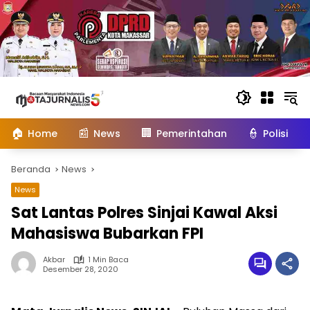
Langsung
ke
konten
🏠
📰
🏢
👮
Home
News
Pemerintahan
Polisi
Beranda
News
News
Sat Lantas Polres Sinjai Kawal Aksi
Mahasiswa Bubarkan FPI
Akbar
1 Min Baca
Desember 28, 2020