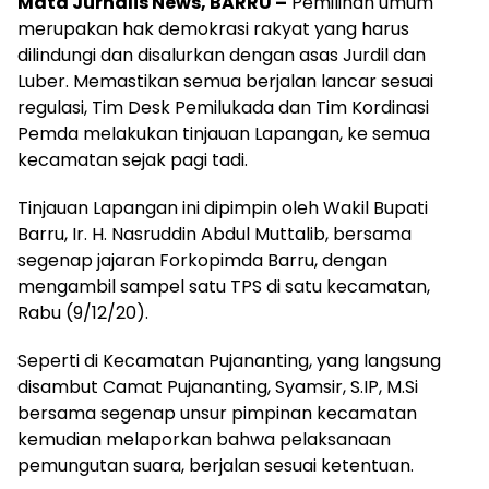
Mata Jurnalis News, BARRU –
Pemilihan umum
merupakan hak demokrasi rakyat yang harus
dilindungi dan disalurkan dengan asas Jurdil dan
Luber. Memastikan semua berjalan lancar sesuai
regulasi, Tim Desk Pemilukada dan Tim Kordinasi
Pemda melakukan tinjauan Lapangan, ke semua
kecamatan sejak pagi tadi.
Tinjauan Lapangan ini dipimpin oleh Wakil Bupati
Barru, Ir. H. Nasruddin Abdul Muttalib, bersama
segenap jajaran Forkopimda Barru, dengan
mengambil sampel satu TPS di satu kecamatan,
Rabu (9/12/20).
Seperti di Kecamatan Pujananting, yang langsung
disambut Camat Pujananting, Syamsir, S.IP, M.Si
bersama segenap unsur pimpinan kecamatan
kemudian melaporkan bahwa pelaksanaan
pemungutan suara, berjalan sesuai ketentuan.