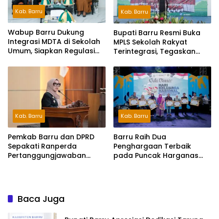
Kab. Barru
Kab. Barru
Wabup Barru Dukung
Bupati Barru Resmi Buka
Integrasi MDTA di Sekolah
MPLS Sekolah Rakyat
Umum, Siapkan Regulasi
Terintegrasi, Tegaskan
hingga Tim Khusus
Pendidikan Kunci Masa
Depan Generasi
Kab. Barru
Kab. Barru
Pemkab Barru dan DPRD
Barru Raih Dua
Sepakati Ranperda
Penghargaan Terbaik
Pertanggungjawaban
pada Puncak Harganas
APBD 2025, Perkuat
ke-33 Tingkat Sulawesi
Komitmen Tata Kelola dan
Selatan
Perlindungan Anak
Baca Juga