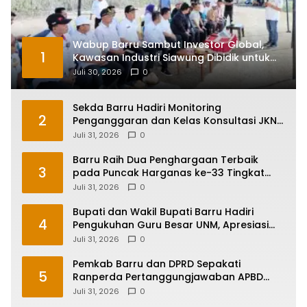
Wabup Barru Sambut Investor Global,
1
Kawasan Industri Siawung Dibidik untuk
Hilirisasi Bawang Putih
Juli 30, 2026
0
Sekda Barru Hadiri Monitoring
2
Penganggaran dan Kelas Konsultasi JKN
2026 Bersama BPJS Kesehatan di
Juli 31, 2026
0
Makassar
Barru Raih Dua Penghargaan Terbaik
3
pada Puncak Harganas ke-33 Tingkat
Sulawesi Selatan
Juli 31, 2026
0
Bupati dan Wakil Bupati Barru Hadiri
4
Pengukuhan Guru Besar UNM, Apresiasi
Capaian Prof. Kamaruddin Hasan
Juli 31, 2026
0
Pemkab Barru dan DPRD Sepakati
5
Ranperda Pertanggungjawaban APBD
2025, Perkuat Komitmen Tata Kelola dan
Juli 31, 2026
0
Perlindungan Anak