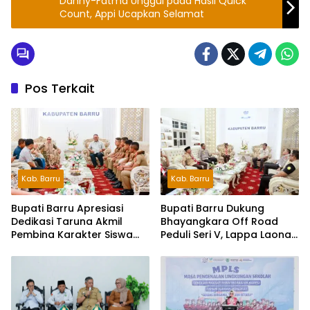
Danny-Fatma Unggul pada Hasil Quick
Count, Appi Ucapkan Selamat
Pos Terkait
Kab. Barru
Kab. Barru
Bupati Barru Apresiasi
Bupati Barru Dukung
Dedikasi Taruna Akmil
Bhayangkara Off Road
Pembina Karakter Siswa
Peduli Seri V, Lappa Laona
Sekolah Rakyat
Siap Sambut Ratusan
Peserta