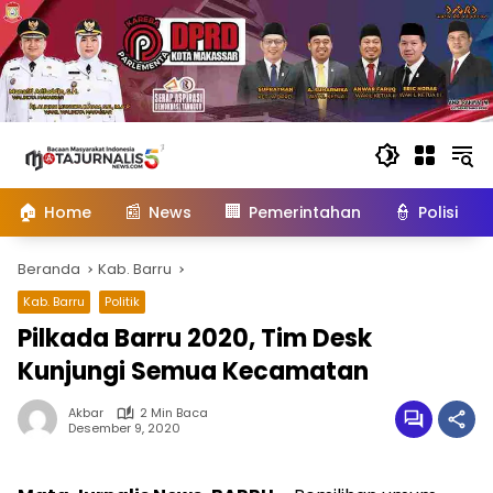
Langsung
ke
konten
🏠
📰
🏢
👮
Home
News
Pemerintahan
Polisi
Beranda
Kab. Barru
Kab. Barru
Politik
Pilkada Barru 2020, Tim Desk
Kunjungi Semua Kecamatan
Akbar
2 Min Baca
Desember 9, 2020