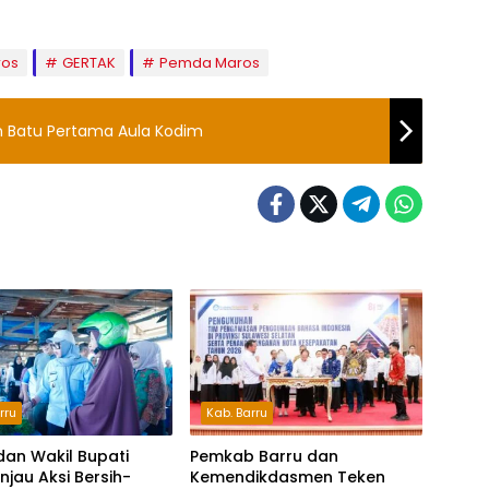
ros
GERTAK
Pemda Maros
an Batu Pertama Aula Kodim
rru
Kab. Barru
dan Wakil Bupati
Pemkab Barru dan
injau Aksi Bersih-
Kemendikdasmen Teken