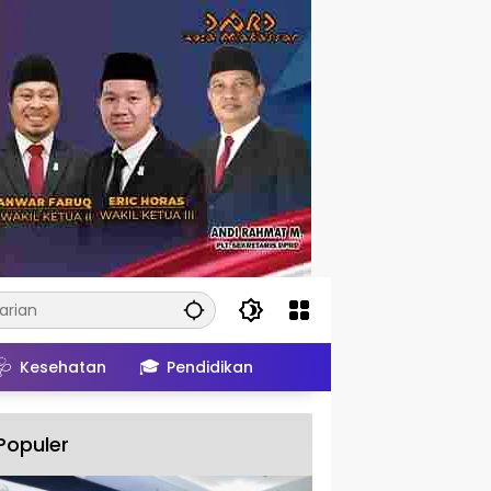
🩺
🎓
Kesehatan
Pendidikan
Populer