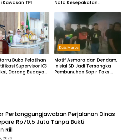
di Kawasan TPI
Nota Kesepakatan
Pelestarian Bahasa
Indonesia dan Bahasa
Daerah
Kab. Maros
Barru Buka Pelatihan
Motif Asmara dan Dendam,
tifikasi Supervisor K3
Inisial SD Jadi Tersangka
ksi, Dorong Budaya
Pembunuhan Sopir Taksi
cident
Online di Maros
r Pertanggungjawaban Perjalanan Dinas
epare Rp70,5 Juta Tanpa Bukti
 Riil
7, 2026