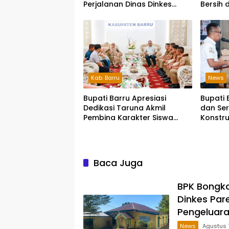
Perjalanan Dinas Dinkes
Bersih 
Parepare Rp70,5 Juta Tanpa
Bukti Pengeluaran Riil
Kab. Barru
News
Bupati Barru Apresiasi
Bupati 
Dedikasi Taruna Akmil
dan Ser
Pembina Karakter Siswa
Konstru
Sekolah Rakyat
Zero Ac
Baca Juga
BPK Bongka
Dinkes Par
Pengeluaran
News
Agustus 