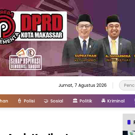
Jumat, 7 Agustus 2026
👮
🤝
🏛️
🚔
ahan
Polisi
Sosial
Politik
Kriminal