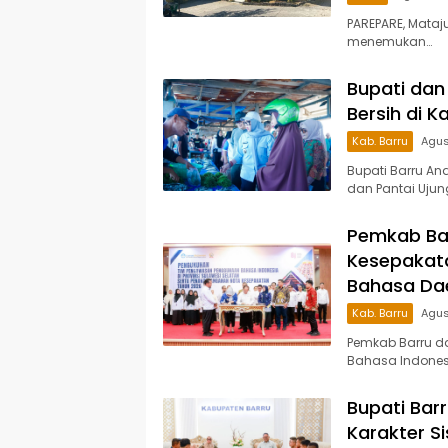
PAREPARE, Mata
menemukan…
Bupati dan 
Bersih di 
Kab. Barru
Agus
Bupati Barru An
dan Pantai Ujun
Pemkab Ba
Kesepakata
Bahasa Da
Kab. Barru
Agus
Pemkab Barru d
Bahasa Indonesi
Bupati Bar
Karakter S