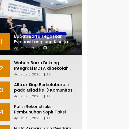
Bupati Barru Tegaskan
1
Evaluasi Langsung Kinerja
Kepala OPD, Reformasi
Agustus 1, 2026
0
Birokrasi Jadi Prioritas
Wabup Barru Dukung
2
Integrasi MDTA di Sekolah
Umum, Siapkan Regulasi
Agustus 5, 2026
0
hingga Tim Khusus
Alltrek Siap Berkolaborasi
3
pada Milad ke-3 Komunitas
Camping IKA Smandel
Agustus 5, 2026
0
Makassar di Malino
Polisi Rekonstruksi
4
Pembunuhan Sopir Taksi
Online di Maros, Tersangka
Agustus 5, 2026
0
Peragakan 24 Adegan
Motif Asmara dan Dendam,