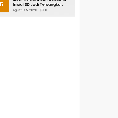
5
Inisial SD Jadi Tersangka
Pembunuhan Sopir Taksi
Agustus 5, 2026
0
Online di Maros