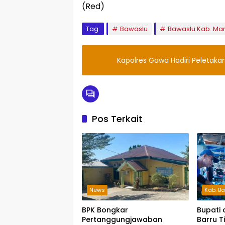
(Red)
Tag:
Bawaslu
Bawaslu Kab. Ma
Kapolres Gowa Hadiri Peletak
Pos Terkait
News
Kab. Ba
BPK Bongkar
Bupati 
Pertanggungjawaban
Barru T