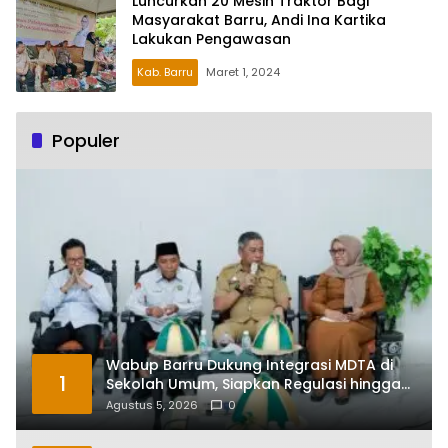
Luncurkan 20 Mesin Traktor Bagi
Masyarakat Barru, Andi Ina Kartika
Lakukan Pengawasan
Kab. Barru
Maret 1, 2024
Populer
Wabup Barru Dukung Integrasi MDTA di
1
Sekolah Umum, Siapkan Regulasi hingga
Tim Khusus
Agustus 5, 2026
0