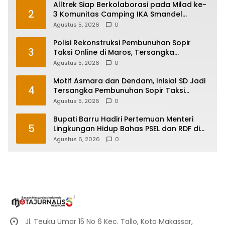
Alltrek Siap Berkolaborasi pada Milad ke-
2
3 Komunitas Camping IKA Smandel
Makassar di Malino
Agustus 5, 2026
0
Polisi Rekonstruksi Pembunuhan Sopir
3
Taksi Online di Maros, Tersangka
Peragakan 24 Adegan
Agustus 5, 2026
0
Motif Asmara dan Dendam, Inisial SD Jadi
4
Tersangka Pembunuhan Sopir Taksi
Online di Maros
Agustus 5, 2026
0
Bupati Barru Hadiri Pertemuan Menteri
5
Lingkungan Hidup Bahas PSEL dan RDF di
Sulsel
Agustus 6, 2026
0
Jl. Teuku Umar 15 No 6 Kec. Tallo, Kota Makassar,