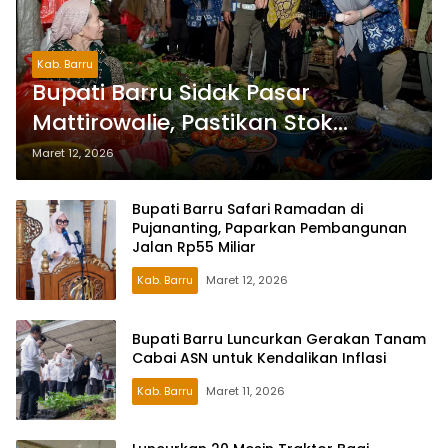
Kab. Barru
Bupati Barru Sidak Pasar
Mattirowalie, Pastikan Stok
Sembako Aman Jelang Idulfitri
Maret 12, 2026
Bupati Barru Safari Ramadan di
Pujananting, Paparkan Pembangunan
Jalan Rp55 Miliar
Kab. Barru
Maret 12, 2026
Bupati Barru Luncurkan Gerakan Tanam
Cabai ASN untuk Kendalikan Inflasi
Kab. Barru
Maret 11, 2026