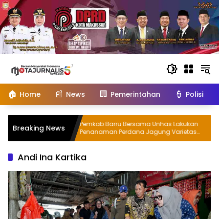
Langsung
ke
konten
🏠
📰
🏢
👮
Home
News
Pemerintahan
Polisi
aban
Pemkab Barru Bersama Unhas Lakukan
Breaking News
are Rp70,5
Penanaman Perdana Jagung Varietas
iil
JJUH
Andi Ina Kartika