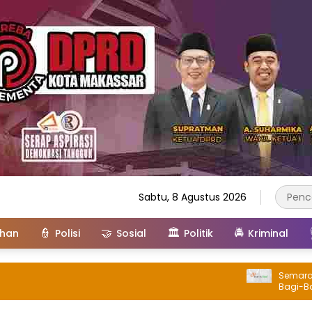
Sabtu, 8 Agustus 2026
👮
🤝
🏛️
🚔
ahan
Polisi
Sosial
Politik
Kriminal
Semarak Walik
Bagi-Bagi Sos