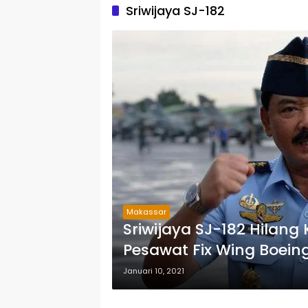
Sriwijaya SJ-182
Makassar
Sriwijaya SJ-182 Hilang Kontak, Panglima 
Pesawat Fix Wing Boein
Januari 10, 2021