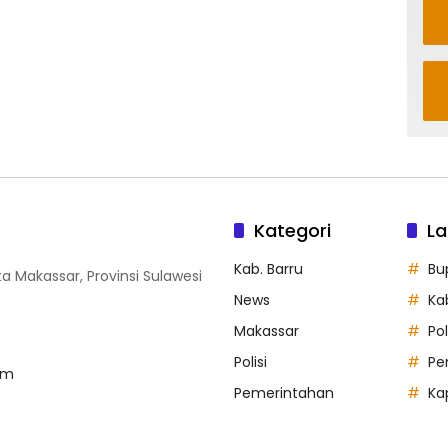
Kategori
La
Kab. Barru
Bu
ta Makassar, Provinsi Sulawesi
News
Ka
Makassar
Po
Polisi
Pe
om
Pemerintahan
Ka