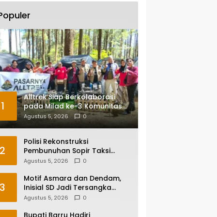
Populer
Alltrek Siap Berkolaborasi
1
pada Milad ke-3 Komunitas
Camping IKA Smandel
Agustus 5, 2026
0
Makassar di Malino
Polisi Rekonstruksi
2
Pembunuhan Sopir Taksi
Online di Maros, Tersangka
Agustus 5, 2026
0
Peragakan 24 Adegan
Motif Asmara dan Dendam,
3
Inisial SD Jadi Tersangka
Pembunuhan Sopir Taksi
Agustus 5, 2026
0
Online di Maros
Bupati Barru Hadiri