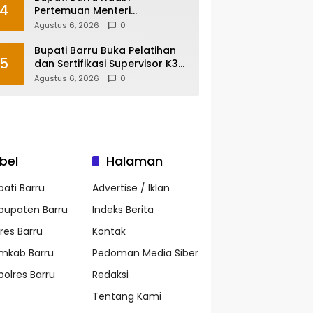
4
Pertemuan Menteri
Lingkungan Hidup Bahas PSEL
Agustus 6, 2026
0
dan RDF di Sulsel
Bupati Barru Buka Pelatihan
5
dan Sertifikasi Supervisor K3
Konstruksi, Dorong Budaya
Agustus 6, 2026
0
Zero Accident
bel
Halaman
pati Barru
Advertise / Iklan
bupaten Barru
Indeks Berita
lres Barru
Kontak
mkab Barru
Pedoman Media Siber
polres Barru
Redaksi
Tentang Kami