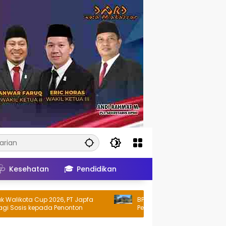
🩺
🎓
Kesehatan
Pendidikan
ota Cup 2026, PT Japfa
BPK Bongkar Pertanggungjawaban
is kepada Penonton
Perjalanan Dinas Dinkes Parepare R
Juta Tanpa Bukti Pengeluaran Riil