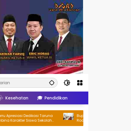
🩺
🎓
Kesehatan
Pendidikan
Apresiasi Dedikasi Taruna
Bupati Barru Dukung Bhayangkara
 Karakter Siswa Sekolah
Road Peduli Seri V, Lappa Laona S
Sambut Ratusan Peserta