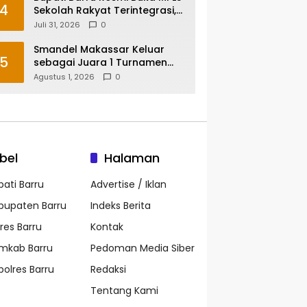
4
Sekolah Rakyat Terintegrasi,
Tegaskan Pendidikan Kunci
Juli 31, 2026
0
Masa Depan Generasi
Smandel Makassar Keluar
5
sebagai Juara 1 Turnamen
Futsal Smansa Cup Vol. 13
Agustus 1, 2026
0
bel
Halaman
pati Barru
Advertise / Iklan
bupaten Barru
Indeks Berita
lres Barru
Kontak
mkab Barru
Pedoman Media Siber
polres Barru
Redaksi
Tentang Kami