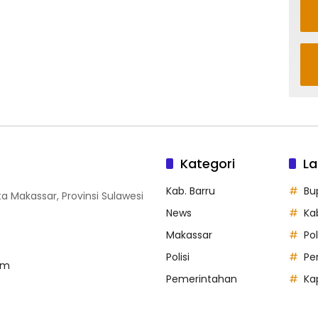
Kategori
La
Kab. Barru
Bu
ta Makassar, Provinsi Sulawesi
News
Ka
Makassar
Po
Polisi
Pe
om
Pemerintahan
Ka