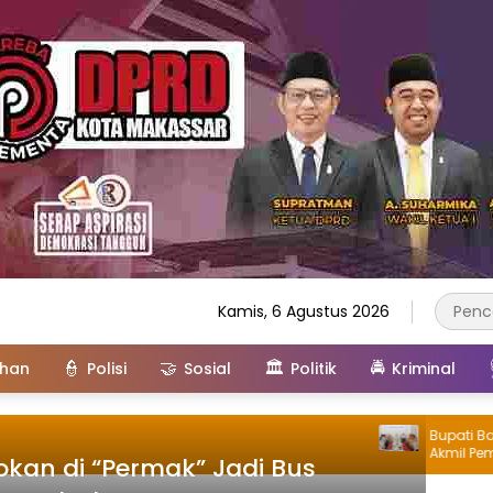
Kamis, 6 Agustus 2026
👮
🤝
🏛️
🚔
ahan
Polisi
Sosial
Politik
Kriminal
Bupati Barru 
Akmil Pembina
okan di “Permak” Jadi Bus
Rakyat