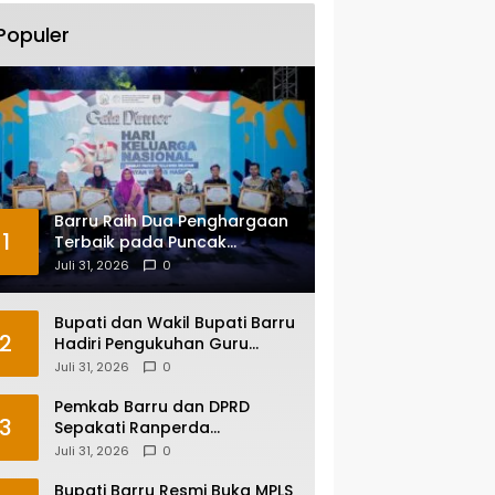
Populer
Barru Raih Dua Penghargaan
1
Terbaik pada Puncak
Harganas ke-33 Tingkat
Juli 31, 2026
0
Sulawesi Selatan
Bupati dan Wakil Bupati Barru
2
Hadiri Pengukuhan Guru
Besar UNM, Apresiasi Capaian
Juli 31, 2026
0
Prof. Kamaruddin Hasan
Pemkab Barru dan DPRD
3
Sepakati Ranperda
Pertanggungjawaban APBD
Juli 31, 2026
0
2025, Perkuat Komitmen Tata
Kelola dan Perlindungan Anak
Bupati Barru Resmi Buka MPLS