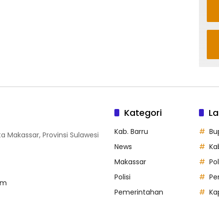
Kategori
La
Kab. Barru
Bu
ta Makassar, Provinsi Sulawesi
News
Ka
Makassar
Po
Polisi
Pe
om
Pemerintahan
Ka