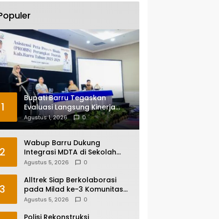
Populer
Bupati Barru Tegaskan
1
Evaluasi Langsung Kinerja
Kepala OPD, Reformasi
Agustus 1, 2026
0
Birokrasi Jadi Prioritas
Wabup Barru Dukung
2
Integrasi MDTA di Sekolah
Umum, Siapkan Regulasi
Agustus 5, 2026
0
hingga Tim Khusus
Alltrek Siap Berkolaborasi
3
pada Milad ke-3 Komunitas
Camping IKA Smandel
Agustus 5, 2026
0
Makassar di Malino
Polisi Rekonstruksi