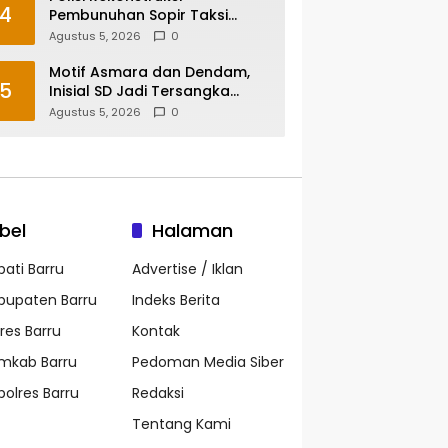
4
Pembunuhan Sopir Taksi
Online di Maros, Tersangka
Agustus 5, 2026
0
Peragakan 24 Adegan
Motif Asmara dan Dendam,
5
Inisial SD Jadi Tersangka
Pembunuhan Sopir Taksi
Agustus 5, 2026
0
Online di Maros
bel
Halaman
pati Barru
Advertise / Iklan
bupaten Barru
Indeks Berita
lres Barru
Kontak
mkab Barru
Pedoman Media Siber
polres Barru
Redaksi
Tentang Kami