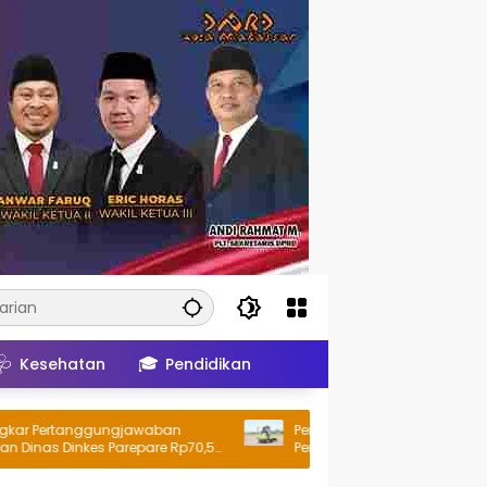
🩺
🎓
Kesehatan
Pendidikan
 Pertanggungjawaban
Pemkab Barru Bersama Unhas La
nas Dinkes Parepare Rp70,5
Penanaman Perdana Jagung Vari
kti Pengeluaran Riil
JJUH