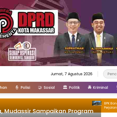
Jumat, 7 Agustus 2026
👮
🤝
🏛️
🚔
ahan
Polisi
Sosial
Politik
Kriminal
BPK Bongkar
Perjalanan Di
nta, Mudassir Sampaikan Program
Juta Tanpa Bu