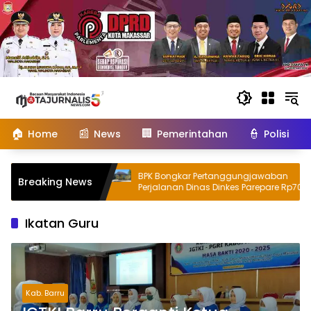
Langsung
ke
konten
🏠
📰
🏢
👮
Home
News
Pemerintahan
Polisi
26, PT Japfa
BPK Bongkar Pertanggungjawaban
Breaking News
 Penonton
Perjalanan Dinas Dinkes Parepare Rp70,5
Juta Tanpa Bukti Pengeluaran Riil
Ikatan Guru
Kab. Barru