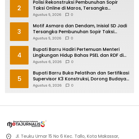
Polisi Rekonstruksi Pembunuhan Sopir
2
Taksi Online di Maros, Tersangka
Peragakan 24 Adegan
Agustus 5, 2026
0
Motif Asmara dan Dendam, Inisial SD Jadi
3
Tersangka Pembunuhan Sopir Taksi
Online di Maros
Agustus 5, 2026
0
Bupati Barru Hadiri Pertemuan Menteri
4
Lingkungan Hidup Bahas PSEL dan RDF di
Sulsel
Agustus 6, 2026
0
Bupati Barru Buka Pelatihan dan Sertifikasi
5
Supervisor K3 Konstruksi, Dorong Budaya
Zero Accident
Agustus 6, 2026
0
Jl. Teuku Umar 15 No 6 Kec. Tallo, Kota Makassar,