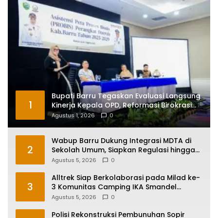
Bupati Barru Tegaskan Evaluasi Langsung
1
Kinerja Kepala OPD, Reformasi Birokrasi
Jadi Prioritas
Agustus 1, 2026
0
Wabup Barru Dukung Integrasi MDTA di
2
Sekolah Umum, Siapkan Regulasi hingga
Tim Khusus
Agustus 5, 2026
0
Alltrek Siap Berkolaborasi pada Milad ke-
3
3 Komunitas Camping IKA Smandel
Makassar di Malino
Agustus 5, 2026
0
Polisi Rekonstruksi Pembunuhan Sopir