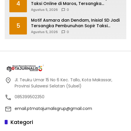
4
Taksi Online di Maros, Tersangka
Peragakan 24 Adegan
Agustus 5, 2026
0
Motif Asmara dan Dendam, Inisial SD Jadi
5
Tersangka Pembunuhan Sopir Taksi
Online di Maros
Agustus 5, 2026
0
Jl. Teuku Umar 15 No 6 Kec. Tallo, Kota Makassar,
Provinsi Sulawesi Selatan (Sulsel)
085399502350
email.ptmatajurnalisgrup@gmail.com
Kategori