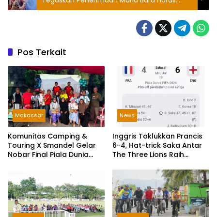
Tegaskan Penerimaan Murid Baru Harus
Bersih dan Berintegritas
Pos Terkait
Makassar
News
Komunitas Camping &
Inggris Taklukkan Prancis
Touring X Smandel Gelar
6-4, Hat-trick Saka Antar
Nobar Final Piala Dunia
The Three Lions Raih
2026, Dengan Semarak
Peringkat Ketiga Piala
Door Prize
Dunia 2026