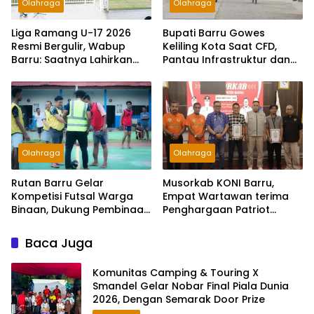
Olahraga
Olahraga
Bupati Barru Gowes
Liga Ramang U-17 2026
Keliling Kota Saat CFD,
Resmi Bergulir, Wabup
Pantau Infrastruktur dan
Barru: Saatnya Lahirkan
Ajak Warga Hidup Sehat
Penerus Ramang
Olahraga
Olahraga
Rutan Barru Gelar
Musorkab KONI Barru,
Kompetisi Futsal Warga
Empat Wartawan terima
Binaan, Dukung Pembinaan
Penghargaan Patriot
dan Kebersamaan
Olahraga
Baca Juga
Komunitas Camping & Touring X
Smandel Gelar Nobar Final Piala Dunia
2026, Dengan Semarak Door Prize