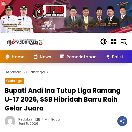
Langsung
ke
konten
🏠
📰
🏢
👮
Home
News
Pemerintahan
Polisi
Beranda
Olahraga
Olahraga
Bupati Andi Ina Tutup Liga Ramang
U-17 2026, SSB Hibridah Barru Raih
Gelar Juara
Redaksi
4 Min Baca
Juni 5, 2026