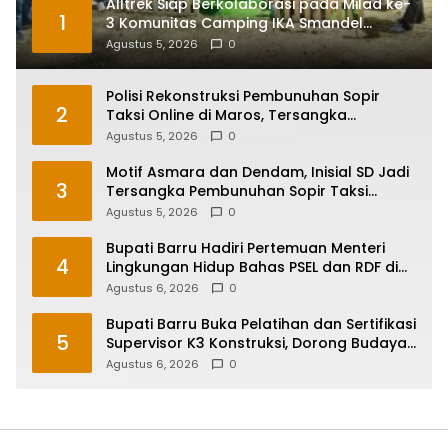
Alltrek Siap Berkolaborasi pada Milad ke-
1
3 Komunitas Camping IKA Smandel
Makassar di Malino
Agustus 5, 2026
0
Polisi Rekonstruksi Pembunuhan Sopir
2
Taksi Online di Maros, Tersangka
Peragakan 24 Adegan
Agustus 5, 2026
0
Motif Asmara dan Dendam, Inisial SD Jadi
3
Tersangka Pembunuhan Sopir Taksi
Online di Maros
Agustus 5, 2026
0
Bupati Barru Hadiri Pertemuan Menteri
4
Lingkungan Hidup Bahas PSEL dan RDF di
Sulsel
Agustus 6, 2026
0
Bupati Barru Buka Pelatihan dan Sertifikasi
5
Supervisor K3 Konstruksi, Dorong Budaya
Zero Accident
Agustus 6, 2026
0