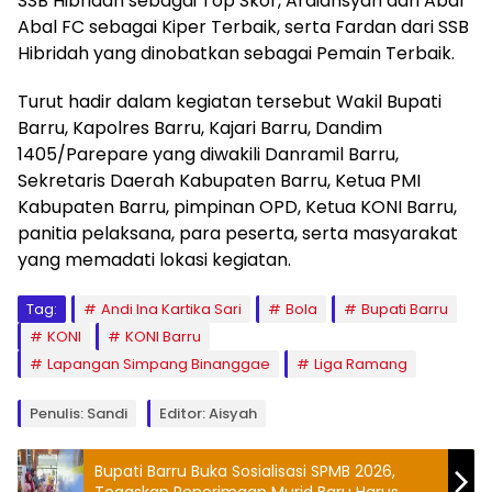
SSB Hibridah sebagai Top Skor, Ardiansyah dari Abal
Abal FC sebagai Kiper Terbaik, serta Fardan dari SSB
Hibridah yang dinobatkan sebagai Pemain Terbaik.
Turut hadir dalam kegiatan tersebut Wakil Bupati
Barru, Kapolres Barru, Kajari Barru, Dandim
1405/Parepare yang diwakili Danramil Barru,
Sekretaris Daerah Kabupaten Barru, Ketua PMI
Kabupaten Barru, pimpinan OPD, Ketua KONI Barru,
panitia pelaksana, para peserta, serta masyarakat
yang memadati lokasi kegiatan.
Tag:
Andi Ina Kartika Sari
Bola
Bupati Barru
KONI
KONI Barru
Lapangan Simpang Binanggae
Liga Ramang
Penulis: Sandi
Editor: Aisyah
Bupati Barru Buka Sosialisasi SPMB 2026,