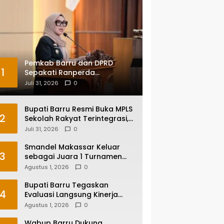
Pemkab Barru dan DPRD
1
Sepakati Ranperda
Pertanggungjawaban APBD
Juli 31, 2026
0
2025, Perkuat Komitmen Tata
Kelola dan Perlindungan Anak
Bupati Barru Resmi Buka MPLS
2
Sekolah Rakyat Terintegrasi,
Tegaskan Pendidikan Kunci
Juli 31, 2026
0
Masa Depan Generasi
Smandel Makassar Keluar
3
sebagai Juara 1 Turnamen
Futsal Smansa Cup Vol. 13
Agustus 1, 2026
0
Bupati Barru Tegaskan
4
Evaluasi Langsung Kinerja
Kepala OPD, Reformasi
Agustus 1, 2026
0
Birokrasi Jadi Prioritas
Wabup Barru Dukung