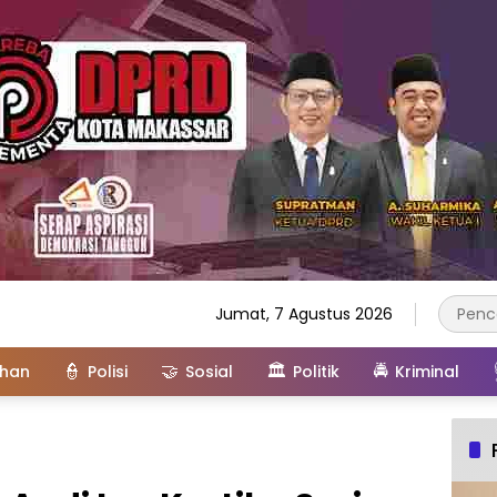
Jumat, 7 Agustus 2026
👮
🤝
🏛️
🚔
ahan
Polisi
Sosial
Politik
Kriminal