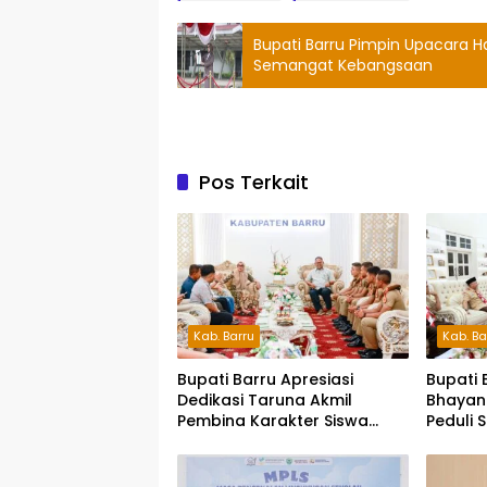
Bupati Barru Pimpin Upacara Ha
Semangat Kebangsaan
Pos Terkait
Kab. Barru
Kab. Ba
Bupati Barru Apresiasi
Bupati 
Dedikasi Taruna Akmil
Bhayan
Pembina Karakter Siswa
Peduli 
Sekolah Rakyat
Siap S
Pesert