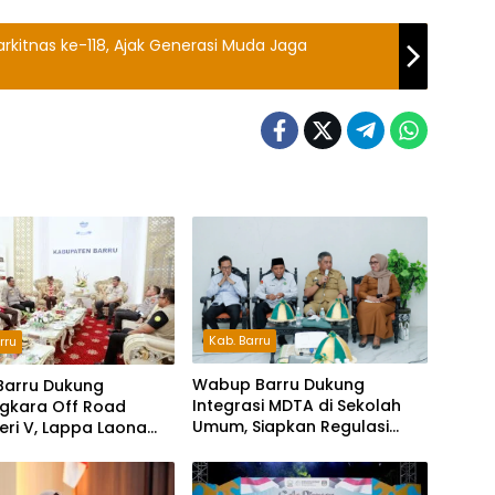
rkitnas ke-118, Ajak Generasi Muda Jaga
Kab. Barru
rru
Wabup Barru Dukung
Barru Dukung
Integrasi MDTA di Sekolah
gkara Off Road
Umum, Siapkan Regulasi
Seri V, Lappa Laona
hingga Tim Khusus
ambut Ratusan
a