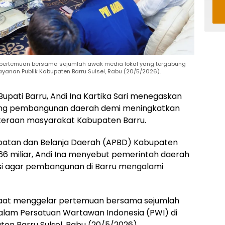
lar pertemuan bersama sejumlah awak media lokal yang tergabung
yanan Publik Kabupaten Barru Sulsel, Rabu (20/5/2026).
Bupati Barru, Andi Ina Kartika Sari menegaskan
ng pembangunan daerah demi meningkatkan
eraan masyarakat Kabupaten Barru.
atan dan Belanja Daerah (APBD) Kabupaten
66 miliar, Andi Ina menyebut pemerintah daerah
asi agar pembangunan di Barru mengalami
 saat menggelar pertemuan bersama sejumlah
alam Persatuan Wartawan Indonesia (PWI) di
en Barru Sulsel, Rabu (20/5/2026).