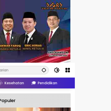
🩺
🎓
Kesehatan
Pendidikan
Populer