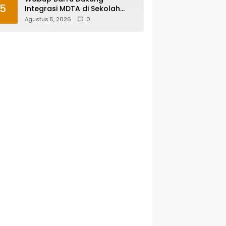
5
Integrasi MDTA di Sekolah
Umum, Siapkan Regulasi
Agustus 5, 2026
0
hingga Tim Khusus