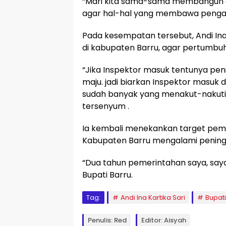
“Mari kita sama-sama membangun d
agar hal-hal yang membawa pengar
Pada kesempatan tersebut, Andi In
di kabupaten Barru, agar pertumb
“Jika Inspektor masuk tentunya pe
maju. jadi biarkan Inspektor masuk 
sudah banyak yang menakut-nakuti
tersenyum .
Ia kembali menekankan target pem
Kabupaten Barru mengalami peningkat
“Dua tahun pemerintahan saya, saya 
Bupati Barru.
Tag:
Andi Ina Kartika Sari
Bupati
Penulis: Red
Editor: Aisyah