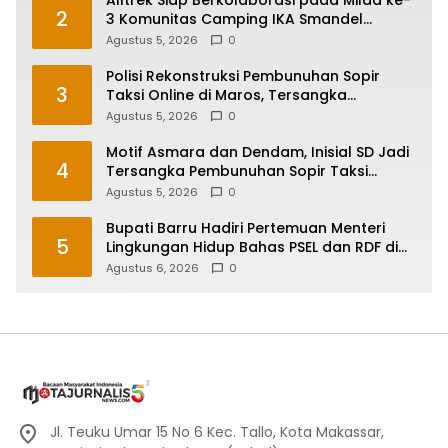
2
3 Komunitas Camping IKA Smandel
Makassar di Malino
Agustus 5, 2026
0
Polisi Rekonstruksi Pembunuhan Sopir
3
Taksi Online di Maros, Tersangka
Peragakan 24 Adegan
Agustus 5, 2026
0
Motif Asmara dan Dendam, Inisial SD Jadi
4
Tersangka Pembunuhan Sopir Taksi
Online di Maros
Agustus 5, 2026
0
Bupati Barru Hadiri Pertemuan Menteri
5
Lingkungan Hidup Bahas PSEL dan RDF di
Sulsel
Agustus 6, 2026
0
Jl. Teuku Umar 15 No 6 Kec. Tallo, Kota Makassar,