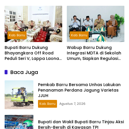
Pelestarian Bahasa
Sekolah Rakyat
Indonesia dan Bahasa
Daerah
Kab. Barru
Kab. Barru
Wabup Barru Dukung
Bupati Barru Dukung
Integrasi MDTA di Sekolah
Bhayangkara Off Road
Umum, Siapkan Regulasi
Peduli Seri V, Lappa Laona
hingga Tim Khusus
Siap Sambut Ratusan
Peserta
Baca Juga
Pemkab Barru Bersama Unhas Lakukan
Penanaman Perdana Jagung Varietas
JJUH
Kab. Barru
Agustus 7, 2026
Bupati dan Wakil Bupati Barru Tinjau Aksi
Bersih-Bersih di Kawasan TPI