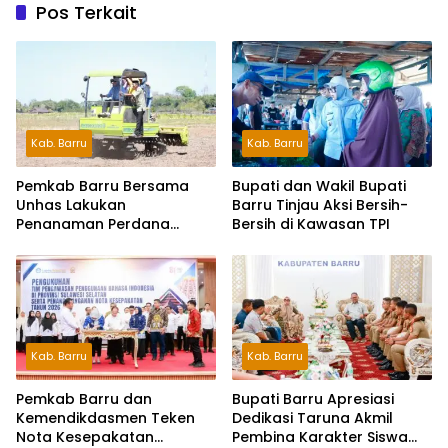
Pos Terkait
Kab. Barru
Kab. Barru
Pemkab Barru Bersama
Bupati dan Wakil Bupati
Unhas Lakukan
Barru Tinjau Aksi Bersih-
Penanaman Perdana
Bersih di Kawasan TPI
Jagung Varietas JJUH
Kab. Barru
Kab. Barru
Pemkab Barru dan
Bupati Barru Apresiasi
Kemendikdasmen Teken
Dedikasi Taruna Akmil
Nota Kesepakatan
Pembina Karakter Siswa