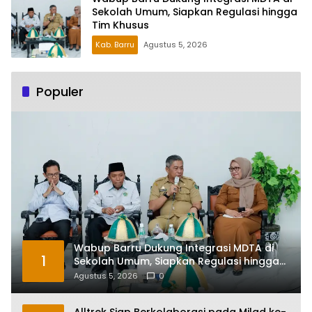
Sekolah Umum, Siapkan Regulasi hingga
Tim Khusus
Kab. Barru
Agustus 5, 2026
Populer
Wabup Barru Dukung Integrasi MDTA di
1
Sekolah Umum, Siapkan Regulasi hingga
Tim Khusus
Agustus 5, 2026
0
Alltrek Siap Berkolaborasi pada Milad ke-