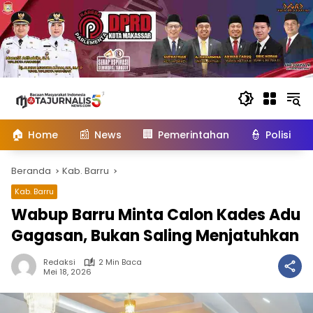
Langsung
ke
konten
🏠
📰
🏢
👮
Home
News
Pemerintahan
Polisi
Beranda
Kab. Barru
Kab. Barru
Wabup Barru Minta Calon Kades Adu
Gagasan, Bukan Saling Menjatuhkan
Redaksi
2 Min Baca
Mei 18, 2026