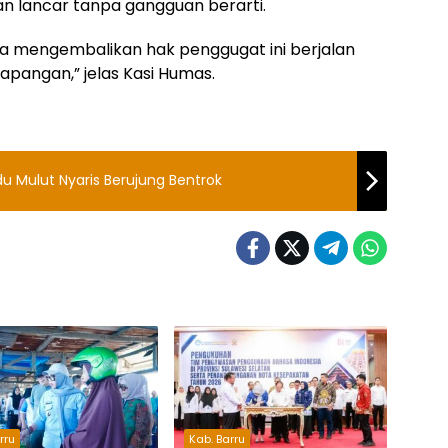
n lancar tanpa gangguan berarti.
nya mengembalikan hak penggugat ini berjalan
lapangan,” jelas Kasi Humas.
Mulut Nyaris Berujung Bentrok
rru
Kab. Barru