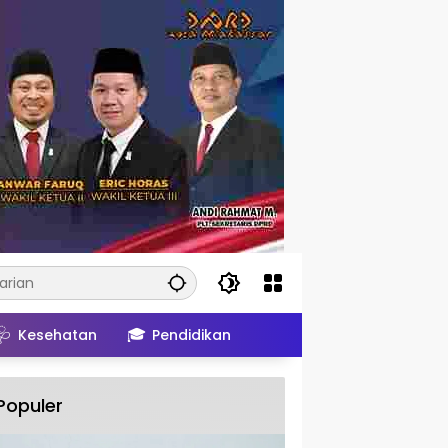
🩺
🎓
Kesehatan
Pendidikan
Populer