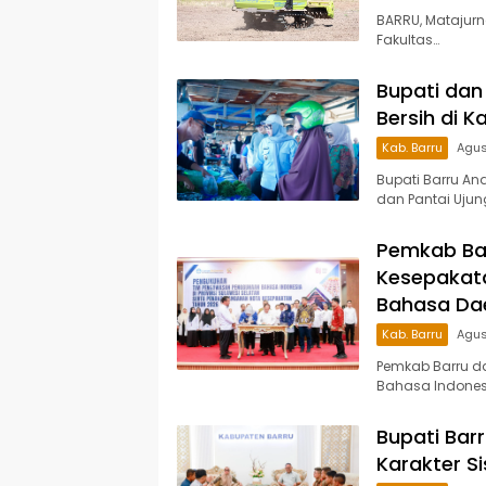
BARRU, Matajur
Fakultas…
Bupati dan 
Bersih di 
Kab. Barru
Agus
Bupati Barru An
dan Pantai Ujun
Pemkab Ba
Kesepakata
Bahasa Da
Kab. Barru
Agus
Pemkab Barru d
Bahasa Indonesi
Bupati Bar
Karakter S