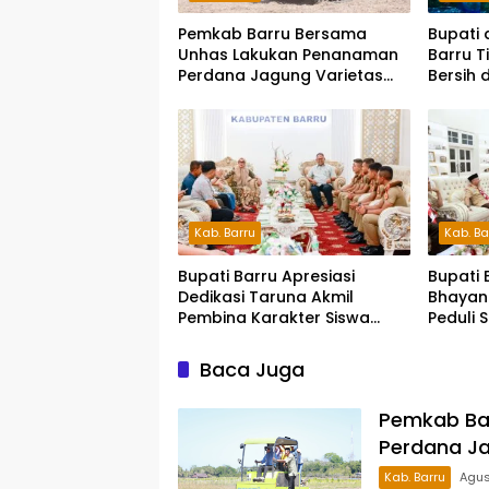
Pemkab Barru Bersama
Bupati 
Unhas Lakukan Penanaman
Barru T
Perdana Jagung Varietas
Bersih 
JJUH
Kab. Barru
Kab. Ba
Bupati Barru Apresiasi
Bupati 
Dedikasi Taruna Akmil
Bhayan
Pembina Karakter Siswa
Peduli 
Sekolah Rakyat
Siap S
Pesert
Baca Juga
Pemkab Ba
Perdana Ja
Kab. Barru
Agus