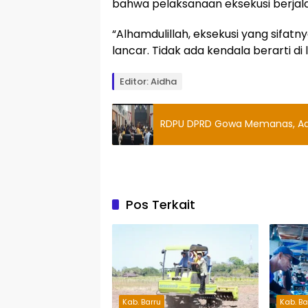
bahwa pelaksanaan eksekusi berjala
“Alhamdulillah, eksekusi yang sifat
lancar. Tidak ada kendala berarti di 
Editor: Aidha
RDPU DPRD Gowa Memanas, Adu 
Pos Terkait
Kab. Barru
Kab. Ba