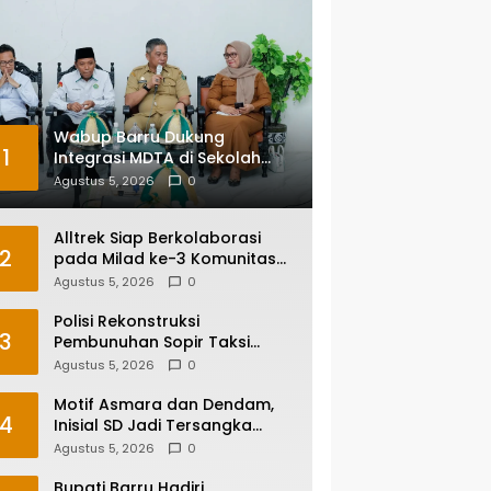
Wabup Barru Dukung
1
Integrasi MDTA di Sekolah
Umum, Siapkan Regulasi
Agustus 5, 2026
0
hingga Tim Khusus
Alltrek Siap Berkolaborasi
2
pada Milad ke-3 Komunitas
Camping IKA Smandel
Agustus 5, 2026
0
Makassar di Malino
Polisi Rekonstruksi
3
Pembunuhan Sopir Taksi
Online di Maros, Tersangka
Agustus 5, 2026
0
Peragakan 24 Adegan
Motif Asmara dan Dendam,
4
Inisial SD Jadi Tersangka
Pembunuhan Sopir Taksi
Agustus 5, 2026
0
Online di Maros
Bupati Barru Hadiri