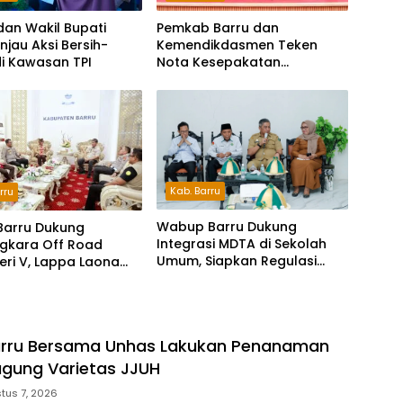
dan Wakil Bupati
Pemkab Barru dan
injau Aksi Bersih-
Kemendikdasmen Teken
di Kawasan TPI
Nota Kesepakatan
Pelestarian Bahasa
Indonesia dan Bahasa
Daerah
Kab. Barru
rru
Wabup Barru Dukung
Barru Dukung
Integrasi MDTA di Sekolah
gkara Off Road
Umum, Siapkan Regulasi
Seri V, Lappa Laona
hingga Tim Khusus
ambut Ratusan
a
rru Bersama Unhas Lakukan Penanaman
gung Varietas JJUH
tus 7, 2026