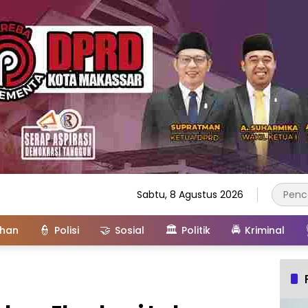
Sabtu, 8 Agustus 2026
👮
🤝
🏛️
🚔
ahan
Polisi
Sosial
Politik
Kriminal