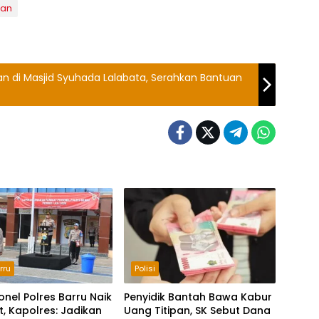
tan
 di Masjid Syuhada Lalabata, Serahkan Bantuan
rru
Polisi
onel Polres Barru Naik
Penyidik Bantah Bawa Kabur
, Kapolres: Jadikan
Uang Titipan, SK Sebut Dana