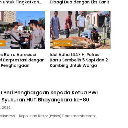
 untuk Tingkatkan
Dibagi Dua dengan Eks Kanit
dian
rru
Kab. Barru
s Barru Apresiasi
Idul Adha 1447 H, Polres
l Berprestasi dengan
Barru Sembelih 5 Sapi dan 2
 Penghargaan
Kambing Untuk Warga
ru Beri Penghargaan kepada Ketua PWI
 Syukuran HUT Bhayangkara ke-80
2, 2026
alisnews – Kepolisian Resor (Polres) Barru memberikan…