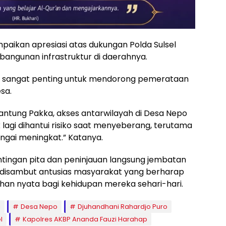
paikan apresiasi atas dukungan Polda Sulsel
gunan infrastruktur di daerahnya.
tor sangat penting untuk mendorong pemerataan
sa.
ntung Pakka, akses antarwilayah di Desa Nepo
 lagi dihantui risiko saat menyeberang, terutama
ungai meningkat.” Katanya.
tingan pita dan peninjauan langsung jembatan
disambut antusias masyarakat yang berharap
han nyata bagi kehidupan mereka sehari-hari.
i
Desa Nepo
Djuhandhani Rahardjo Puro
l
Kapolres AKBP Ananda Fauzi Harahap