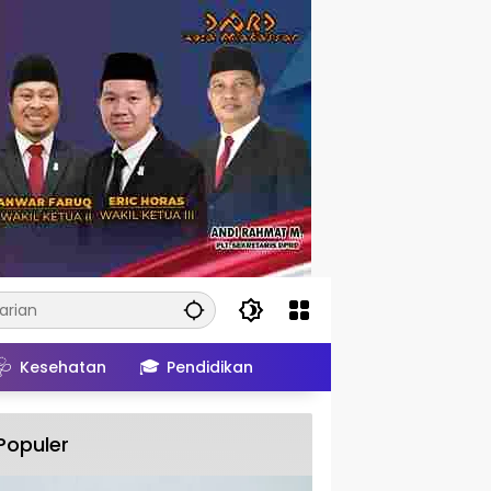
🩺
🎓
Kesehatan
Pendidikan
Populer