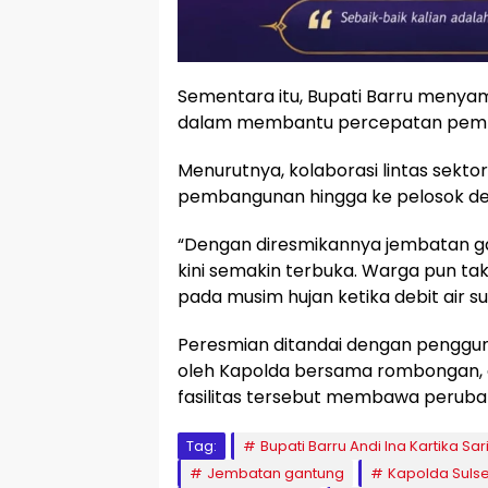
Sementara itu, Bupati Barru menyam
dalam membantu percepatan pemban
Menurutnya, kolaborasi lintas sek
pembangunan hingga ke pelosok de
“Dengan diresmikannya jembatan ga
kini semakin terbuka. Warga pun tak
pada musim hujan ketika debit air s
Peresmian ditandai dengan penggun
oleh Kapolda bersama rombongan, 
fasilitas tersebut membawa peruba
Tag:
Bupati Barru Andi Ina Kartika Sar
Jembatan gantung
Kapolda Sulse