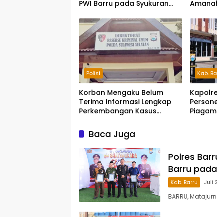
PWI Barru pada Syukuran
Amanah
HUT Bhayangkara ke-80
Pengab
Polisi
Kab. Ba
Korban Mengaku Belum
Kapolre
Terima Informasi Lengkap
Persone
Perkembangan Kasus
Piagam
Dugaan Penipuan Rp740
Juta
Baca Juga
Polres Bar
Barru pada
Kab. Barru
Juli 
BARRU, Matajurn