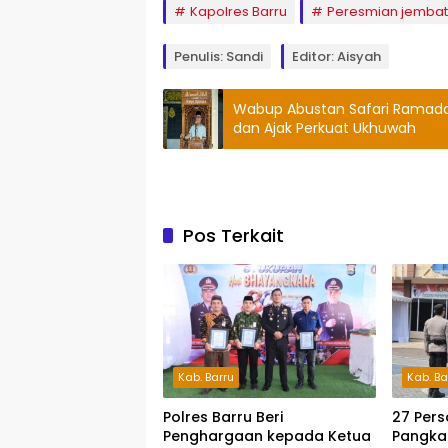
Kapolres Barru
Peresmian jemba
Penulis: Sandi
Editor: Aisyah
Wabup Abustan Safari Ramadan
dan Ajak Perkuat Ukhuwah
Pos Terkait
Kab. Barru
Kab. Ba
Polres Barru Beri
27 Pers
Penghargaan kepada Ketua
Pangkat