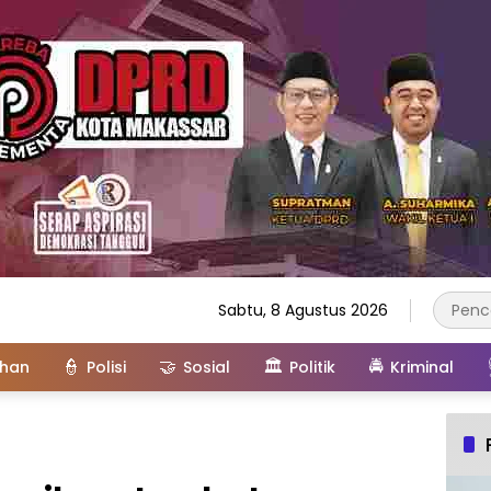
Sabtu, 8 Agustus 2026
👮
🤝
🏛️
🚔
ahan
Polisi
Sosial
Politik
Kriminal