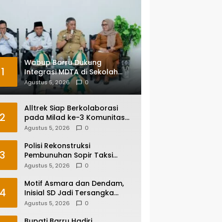
Wabup Barru Dukung
1
Integrasi MDTA di Sekolah
Umum, Siapkan Regulasi
Agustus 5, 2026
0
hingga Tim Khusus
Alltrek Siap Berkolaborasi
2
pada Milad ke-3 Komunitas
Camping IKA Smandel
Agustus 5, 2026
0
Makassar di Malino
Polisi Rekonstruksi
3
Pembunuhan Sopir Taksi
Online di Maros, Tersangka
Agustus 5, 2026
0
Peragakan 24 Adegan
Motif Asmara dan Dendam,
4
Inisial SD Jadi Tersangka
Pembunuhan Sopir Taksi
Agustus 5, 2026
0
Online di Maros
Bupati Barru Hadiri