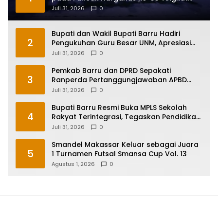
Sulawesi Selatan
Juli 31, 2026
0
Bupati dan Wakil Bupati Barru Hadiri
2
Pengukuhan Guru Besar UNM, Apresiasi
Capaian Prof. Kamaruddin Hasan
Juli 31, 2026
0
Pemkab Barru dan DPRD Sepakati
3
Ranperda Pertanggungjawaban APBD
2025, Perkuat Komitmen Tata Kelola dan
Juli 31, 2026
0
Perlindungan Anak
Bupati Barru Resmi Buka MPLS Sekolah
4
Rakyat Terintegrasi, Tegaskan Pendidikan
Kunci Masa Depan Generasi
Juli 31, 2026
0
Smandel Makassar Keluar sebagai Juara
5
1 Turnamen Futsal Smansa Cup Vol. 13
Agustus 1, 2026
0