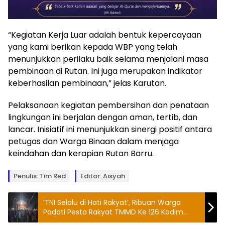
“Kegiatan Kerja Luar adalah bentuk kepercayaan
yang kami berikan kepada WBP yang telah
menunjukkan perilaku baik selama menjalani masa
pembinaan di Rutan. Ini juga merupakan indikator
keberhasilan pembinaan,” jelas Karutan.
Pelaksanaan kegiatan pembersihan dan penataan
lingkungan ini berjalan dengan aman, tertib, dan
lancar. Inisiatif ini menunjukkan sinergi positif antara
petugas dan Warga Binaan dalam menjaga
keindahan dan kerapian Rutan Barru.
Penulis: Tim Red
Editor: Aisyah
‘TNI Selalu di Hati Rakyat’, Ribuan Warga
Padati Pesta Rakyat TMMD Ke 126 Kodim
1426 Takalar