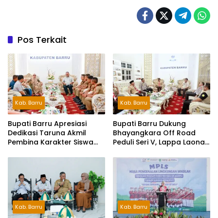
Pos Terkait
Kab. Barru
Kab. Barru
Bupati Barru Apresiasi
Bupati Barru Dukung
Dedikasi Taruna Akmil
Bhayangkara Off Road
Pembina Karakter Siswa
Peduli Seri V, Lappa Laona
Sekolah Rakyat
Siap Sambut Ratusan
Peserta
Kab. Barru
Kab. Barru