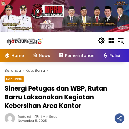
Langsung
ke
konten
🏠
📰
🏢
👮
Home
News
Pemerintahan
Polisi
Beranda
Kab. Barru
Kab. Barru
Sinergi Petugas dan WBP, Rutan
Barru Laksanakan Kegiatan
Kebersihan Area Kantor
Redaksi
1 Min Baca
November 5, 2025