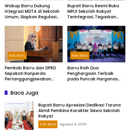
Wabup Barru Dukung
Bupati Barru Resmi Buka
Integrasi MDTA di Sekolah
MPLS Sekolah Rakyat
Umum, Siapkan Regulasi
Terintegrasi, Tegaskan
hingga Tim Khusus
Pendidikan Kunci Masa
Depan Generasi
Kab. Barru
Kab. Barru
Pemkab Barru dan DPRD
Barru Raih Dua
Sepakati Ranperda
Penghargaan Terbaik
Pertanggungjawaban
pada Puncak Harganas
APBD 2025, Perkuat
ke-33 Tingkat Sulawesi
Komitmen Tata Kelola dan
Selatan
Baca Juga
Perlindungan Anak
Bupati Barru Apresiasi Dedikasi Taruna
Akmil Pembina Karakter Siswa Sekolah
Rakyat
Kab. Barru
Agustus 6, 2026